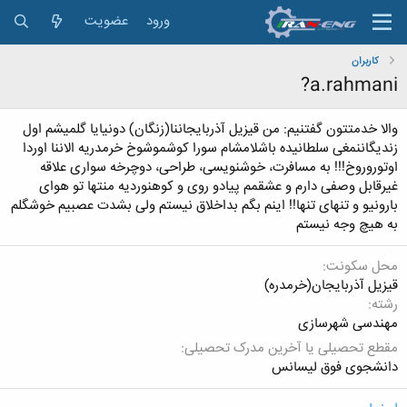
ورود
عضویت
کاربران
a.rahmani?
والا خدمتتون گفتنیم: من قیزیل آذربایجاننا(زنگان) دونیایا گلمیشم اول
زندیگاننمغی سلطانیده باشلامشام سورا کوشموشوخ خرمدریه الاننا اوردا
اوتوروروخ!!! به مسافرت، خوشنویسی، طراحی، دوچرخه سواری علاقه
غیرقابل وصفی دارم و عشقمم پیادو روی و کوهنوردیه منتها تو هوای
بارونیو و تنهای تنها!! اینم بگم بداخلاق نیستم ولی بشدت عصبیم خوشگلم
به هیچ وجه نیستم
محل سکونت
قیزیل آذربایجان(خرمدره)
رشته
مهندسی شهرسازی
مقطع تحصیلی یا آخرین مدرک تحصیلی
دانشجوی فوق لیسانس