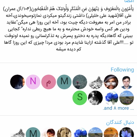
امضا
یَأْمُرُونَ بِالْمَعْرُوفِ وَ یَنْهَوْنَ عَنِ الْمُنْکَرِ وَأُولئِکَ هُمُ الْمُفْلِحُونَ(۱۰۴/آل عمران)
علی آقا(شهید علی خلیلی) داشتی زندگیتو میکردی نمازتومیخوندی،آخه
برادر من امر به معروفت دیگه چیت بود، آخه این روزا هی میگن"عقاید
ودین هر کس واسه خودش محترمه و به ما هیچ ربطی نداره" کجایی
ببینی که گاهادیگه پدره به دخترو پسرش یه تذکرلسانی رو نمیده اونوقت
تو ....!!!علی آقا گذشته ازاینا شایدم مرد بودی مرد! چیزی که این روزا گاها
کم دیده میشه
Following
M
م
N
S
... and 8 more.
دنبال کنندگان
M