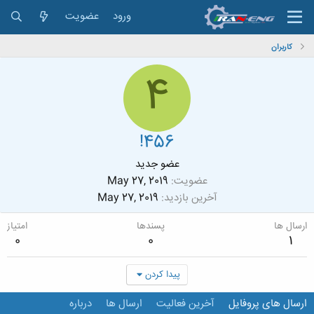
ورود
عضویت
کاربران
4
!456
عضو جدید
عضویت
May 27, 2019
آخرین بازدید
May 27, 2019
ارسال ها
پسندها
امتیاز
0
0
1
پیدا کردن
ارسال های پروفایل
آخرین فعالیت
ارسال ها
درباره