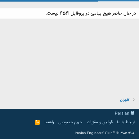
در حال حاضر هیچ پیامی در پروفایل !456 نیست.
کاربران
Persian
ارتباط با ما
قوانین و مقرّرات
حریم خصوصی
راهنما
R
S
S
®
Iranian Engineers' Club
© 1385-1401.