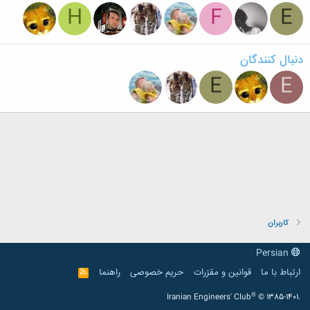
H
F
E
دنبال کنندگان
E
E
کاربران
Persian
ارتباط با ما
قوانین و مقرّرات
حریم خصوصی
راهنما
R
S
S
®
Iranian Engineers' Club
© 1385-1401.