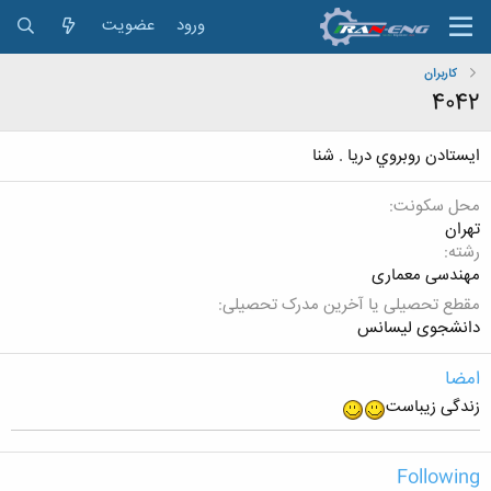
ورود
عضویت
کاربران
4042
ايستادن روبروي دريا . شنا
محل سکونت
تهران
رشته
مهندسی معماری
مقطع تحصیلی یا آخرین مدرک تحصیلی
دانشجوی لیسانس
امضا
زندگی زیباست
Following