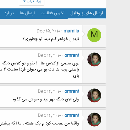
پیدا کردن
ارسال های پروفایل
آخرین فعالیت
ارسال ها
درباره
Dec 15, 2010
mamila
M
قربون خواهر گلم برم، تو چطوری؟
Dec 14, 2010
omran1
توی بعضی از کلاس ها 10 نفر و تو کلاس دیگه 20 نفر
راستی بچه ها نت رو می خوان فردا ساعت 6 میتونی بیای تو همین سایت
بای
Dec 14, 2010
omran1
ولی الان دیگه تهرانید و خوش می گذره
Dec 14, 2010
omran1
واقعا من تعجب کردام یک هفته . ما اگه بیشتر از 3 جلسه غیبت کنیم حذف و حضور در کلاس هم نمره