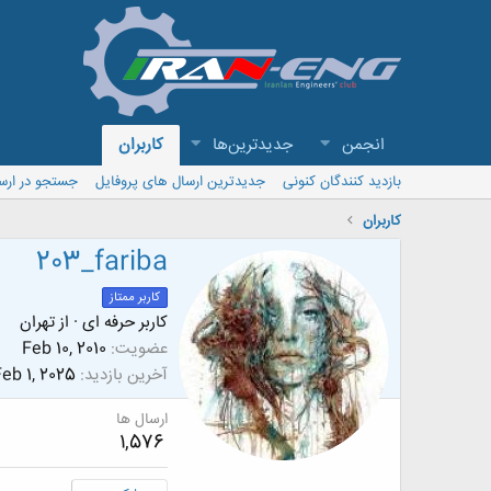
انجمن
جدیدترین‌ها
کاربران
بازدید کنندگان کنونی
جدیدترین ارسال های پروفایل
جستجو در ارس
کاربران
203_fariba
کاربر ممتاز
کاربر حرفه ای
·
از
تهران
عضویت
Feb 10, 2010
آخرین بازدید
eb 1, 2025
ارسال ها
1,576