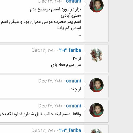
Dec 13, 2010
omran1
بزار در مورد اسمم توضیح بدم
معنی:آبادی
اسم پدر حضرت موسی عمران بود و میگن اسم 
اسمی کم یاب
...
Dec 13, 2010
203_fariba
از 20
من ميرم فعلا باي
Dec 13, 2010
omran1
از چند
Dec 13, 2010
omran1
واقعا اسمم اینه جالب قابل شمارو نداره اگه بخ
Dec 13, 2010
203_fariba