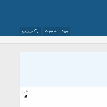
ورود
عضویت
جستجو
امتیاز
114