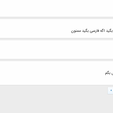
بگید اگه فارسی بگید ممنون
 بگم