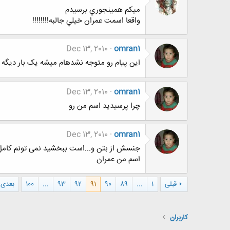
ميكم همينجوري برسيدم
واقعا اسمت عمران خيلي جالبه!!!!!!!!
Dec 13, 2010
omran1
این پیام رو متوجه نشدهام میشه یک بار دیگه 
Dec 13, 2010
omran1
چرا پرسیدید اسم من رو
Dec 13, 2010
omran1
جنسش از بتن و...است ببخشید نمی تونم کامل
اسم من عمران
قبلی
1
...
89
90
91
92
93
...
100
بعدی
کاربران