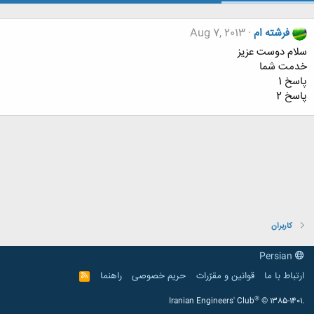
فرشته ام
Aug 7, 2013
سلام دوست عزیز
خدمت شما
پاسخ 1
پاسخ 2
کاربران
Persian
ارتباط با ما
قوانین و مقرّرات
حریم خصوصی
راهنما
R
S
S
®
Iranian Engineers' Club
© 1385-1401.