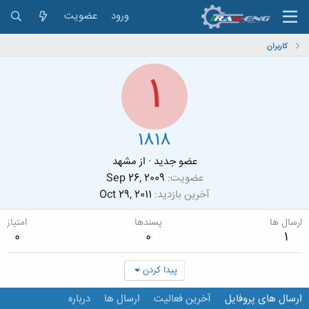
ورود
عضویت
کاربران
1
1818
عضو جدید
·
از
مشهد
عضویت
Sep 26, 2009
آخرین بازدید
Oct 29, 2011
ارسال ها
پسندها
امتیاز
0
0
1
پیدا کردن
ارسال های پروفایل
آخرین فعالیت
ارسال ها
درباره