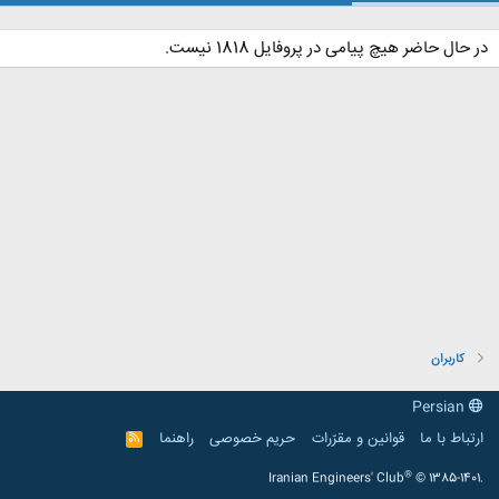
در حال حاضر هیچ پیامی در پروفایل 1818 نیست.
کاربران
Persian
ارتباط با ما
قوانین و مقرّرات
حریم خصوصی
راهنما
R
S
S
®
Iranian Engineers' Club
© 1385-1401.