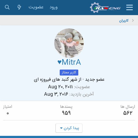
ورود
عضویت
کاربران
♥MitrA
کاربر ممتاز
عضو جدید
·
از
شهر گنبد های فیروزه ای
عضویت
Aug 20, 2011
آخرین بازدید
Aug 3, 2016
ارسال ها
پسندها
امتیاز
0
959
562
پیدا کردن