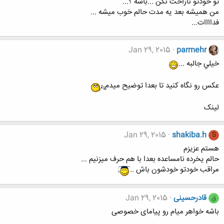
تو خودتو ناراحت نکن ...باشه ؟...
من همیشه بعد یه مدت حالم خوب میشه ...
فداااات...
Jan 29, 2015
parmehr
خيلي جالبه ...
عکس رو نگاه کنيد تا بعدا توضيح ميدم
لینک
Jan 29, 2015
shakiba.h
S
هستم عزیزم
حالم یخرده نامساعده بعدا با هم حرف میزنیم ...
مراقب خودتو خودشون باش ..
قادرحسینی
Jan 29, 2015
ق
باشه خواهر میام رو پیامای خصوصی