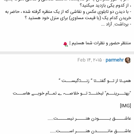
، از کدوم یکی بازدید میکنید؟
- با دیدن دو تابلوی عکس و نقاشی که از یک منظره گرفته شده ، حاضر به
خریدن کدام یک (با قیمت مساوی) برای منزل خود هستید ؟
- برداشت ِ آزاد ...
منتظر حضور و نظرات شما هستیم |
Feb 14, 2015
parmehr
همیـטּ از تــو گفتــטּ “ زنـــכگیســـت ”
"بهتـــرینـــم" لبخنـــכ تــو خلاصــہ ے تمــآم خوبــے هاســـت
[IMG]
عاشـــــق بــــــودن هنـــــر نیســـــت.....
عاشــــق مانــــــدن هنـــــر اســـــت.....