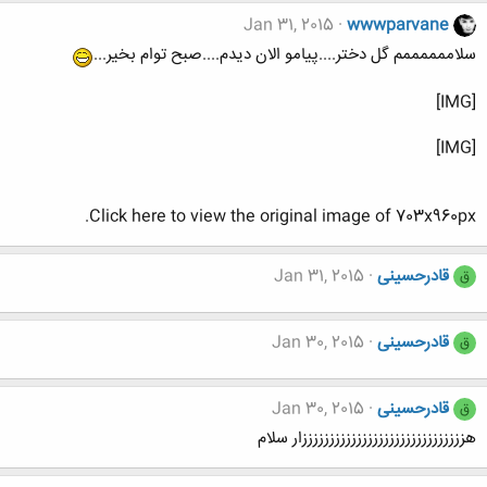
Jan 31, 2015
wwwparvane
سلاممممممم گل دختر....پیامو الان دیدم....صبح توام بخیر...
[IMG]
[IMG]
Click here to view the original image of 703x960px.
قادرحسینی
Jan 31, 2015
ق
قادرحسینی
Jan 30, 2015
ق
قادرحسینی
Jan 30, 2015
ق
هززززززززززززززززززززززززززززززار سلام