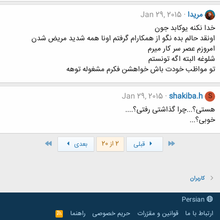
مریدا
Jan 29, 2015
خدا نکنه یوکابد جون
اونقد حالم بده نگو از همکارام گرفتم اونا همه شدید مریض شدن
امروزم عصر سر کار میرم
شلوغه البته اگه تونستم
تو مواظب خودت باش خواهشن فکرم مشغوله توهه
Jan 29, 2015
shakiba.h
S
هستی؟...چرا گذاشتی رفتی؟....
خوبی؟...
اول
آخر
2 از 20
قبلی
بعدی
کاربران
Persian
ارتباط با ما
قوانین و مقرّرات
حریم خصوصی
راهنما
R
S