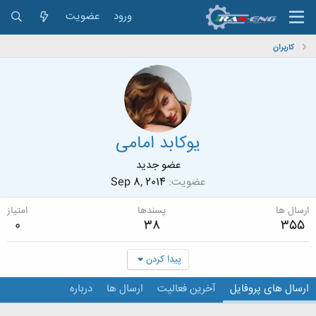
ورود
عضویت
کاربران
یوکابد امامی
عضو جدید
عضویت
Sep 8, 2014
ارسال ها
پسندها
امتیاز
0
38
355
پیدا کردن
ارسال های پروفایل
آخرین فعالیت
ارسال ها
درباره