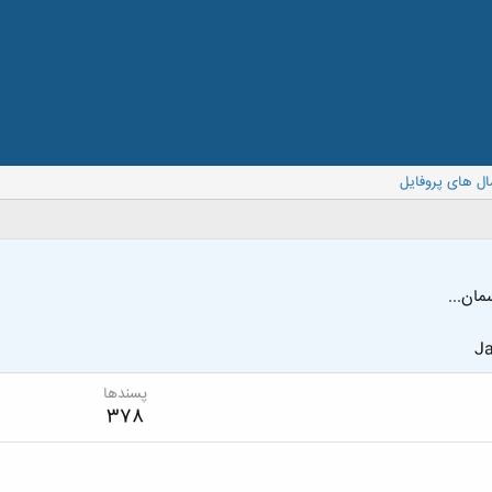
ال های پروفایل
مان...
Ja
پسندها
378