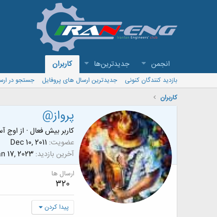
انجمن
جدیدترین‌ها
کاربران
بازدید کنندگان کنونی
جدیدترین ارسال های پروفایل
جستجو در ارس
کاربران
پرواز@
کاربر بیش فعال
·
از
اوج آس
عضویت
Dec 10, 2011
آخرین بازدید
n 17, 2023
ارسال ها
320
پیدا کردن