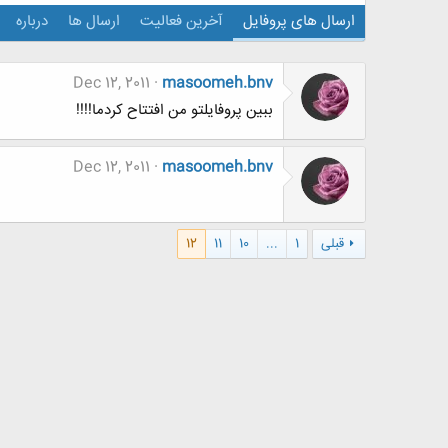
ارسال های پروفایل
آخرین فعالیت
ارسال ها
درباره
Dec 12, 2011
masoomeh.bnv
ببین پروفایلتو من افتتاح کردما!!!!
Dec 12, 2011
masoomeh.bnv
قبلی
1
...
10
11
12