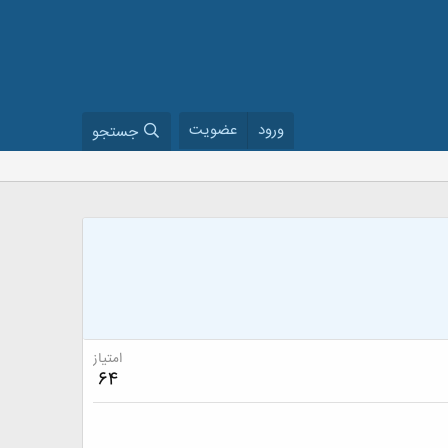
ورود
عضویت
جستجو
امتیاز
64