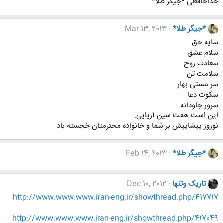
خداحافظی *جیگر طلا*
*جیگر طلا*
Mar 13, 2013
سایه حق
سلام عشق
سعادت روح
سلامت تن
سر مستی بهار
سکوت دعا
سرور جاودانه
این است هفت سین آریایی.
نوروز پیشاپیش بر شما و خانواده محترمتان خجسته باد
*جیگر طلا*
Feb 14, 2013
تاریک وتنها
Dec 10, 2012
http://www.www.www.iran-eng.ir/showthread.php/417717
http://www.www.www.iran-eng.ir/showthread.php/417049