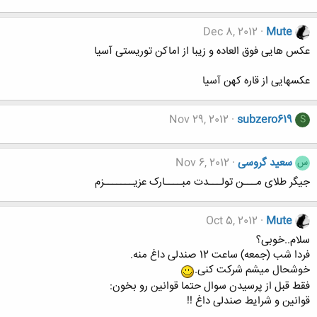
Dec 8, 2012
Mute
عکس هایی فوق العاده و زیبا از اماکن توریستی آسیا
عکسهایی از قاره کهن آسیا
Nov 29, 2012
subzero619
S
سعید گروسی
Nov 6, 2012
س
جیگر طلای مـــن تولـــدت مبــــارک عزیـــــــزم
Oct 5, 2012
Mute
سلام..خوبی؟
فردا شب (جمعه) ساعت 12 صندلی داغ منه.
خوشحال میشم شرکت کنی.
فقط قبل از پرسیدن سوال حتما قوانین رو بخون:
قوانین و شرایط صندلی داغ !!