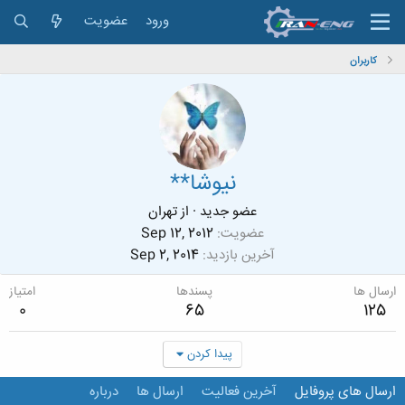
ورود
عضویت
کاربران
نیوشا**
عضو جدید
·
از
تهران
عضویت
Sep 12, 2012
آخرین بازدید
Sep 2, 2014
ارسال ها
پسندها
امتیاز
0
65
125
پیدا کردن
ارسال های پروفایل
آخرین فعالیت
ارسال ها
درباره