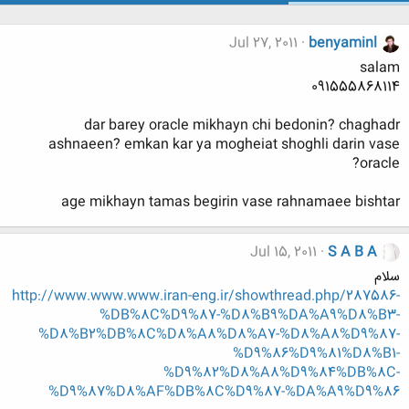
Jul 27, 2011
benyaminl
salam
091555868114
dar barey oracle mikhayn chi bedonin? chaghadr
ashnaeen? emkan kar ya mogheiat shoghli darin vase
oracle?
age mikhayn tamas begirin vase rahnamaee bishtar
Jul 15, 2011
S A B A
سلام
http://www.www.www.iran-eng.ir/showthread.php/287586-
%DB%8C%D9%87-%D8%B9%DA%A9%D8%B3-
%D8%B2%DB%8C%D8%A8%D8%A7-%D8%A8%D9%87-
%D9%86%D9%81%D8%B1-
%D9%82%D8%A8%D9%84%DB%8C-
%D9%87%D8%AF%DB%8C%D9%87-%DA%A9%D9%86