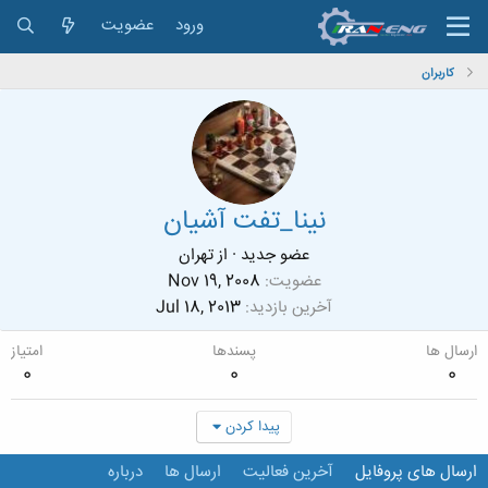
ورود
عضویت
کاربران
نینا_تفت آشیان
عضو جدید
·
از
تهران
عضویت
Nov 19, 2008
آخرین بازدید
Jul 18, 2013
ارسال ها
پسندها
امتیاز
0
0
0
پیدا کردن
ارسال های پروفایل
آخرین فعالیت
ارسال ها
درباره