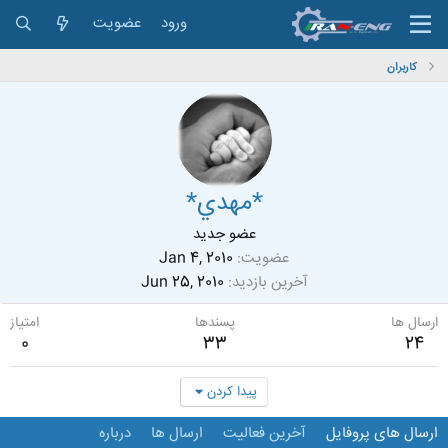
ورود
عضویت
کاربران
*مهدي*
عضو جدید
عضویت
Jan 4, 2010
آخرین بازدید
Jun 25, 2010
ارسال ها
پسندها
امتیاز
0
33
24
پیدا کردن
ارسال های پروفایل
آخرین فعالیت
ارسال ها
درباره