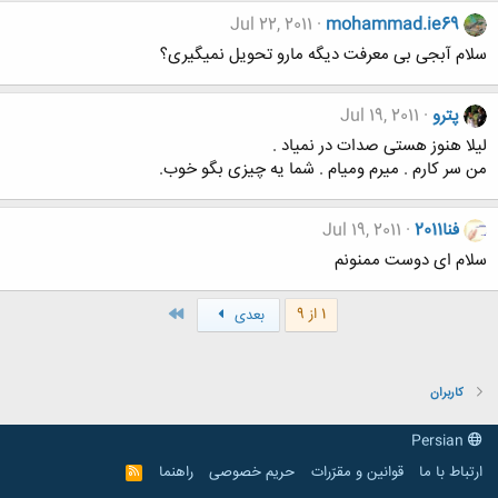
Jul 22, 2011
mohammad.ie69
سلام آبجی بی معرفت دیگه مارو تحویل نمیگیری؟
پترو
Jul 19, 2011
لیلا هنوز هستی صدات در نمیاد .
من سر کارم . میرم ومیام . شما یه چیزی بگو خوب.
فنا2011
Jul 19, 2011
سلام ای دوست ممنونم
آخر
1 از 9
بعدی
کاربران
Persian
ارتباط با ما
قوانین و مقرّرات
حریم خصوصی
راهنما
R
S