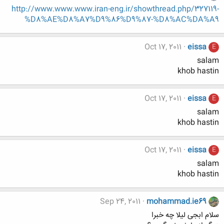
http://www.www.www.iran-eng.ir/showthread.php/327119-
%D8%AE%D8%A7%D9%86%D9%87-%D8%AC%DA%A9
Oct 17, 2011
eissa
E
salam
khob hastin
Oct 17, 2011
eissa
E
salam
khob hastin
Oct 17, 2011
eissa
E
salam
khob hastin
Sep 24, 2011
mohammad.ie69
سلام ابجی لیلا چه خبرا