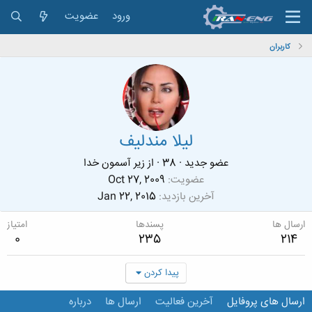
ورود
عضویت
کاربران
لیلا مندلیف
عضو جدید
·
38
·
از
زیر آسمون خدا
عضویت
Oct 27, 2009
آخرین بازدید
Jan 22, 2015
ارسال ها
پسندها
امتیاز
0
235
214
پیدا کردن
ارسال های پروفایل
آخرین فعالیت
ارسال ها
درباره