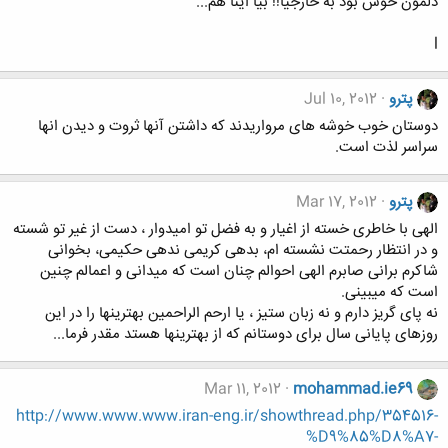
دلمون خوش بود به خارجیا!! بیا اینا هم...
l
پترو
Jul 10, 2012
دوستان خوب خوشه های مرواریدند که داشتن آنها ثروت و دیدن انها
سراسر لذت است.
پترو
Mar 17, 2012
الهی با خاطری خسته از اغیار و به فضل تو امیدوار ، دست از غیر تو شسته
و در انتظار رحمتت نشسته ام، بدهی کریمی ندهی حکیمی، بخوانی
شاکرم برانی صابرم الهی احوالم چنان است که میدانی و اعمالم چنین
است که میبینی.
نه پای گریز دارم و نه زبان ستیز ، یا ارحم الراحمین بهترینها را در این
روزهای پایانی سال برای دوستانم که از بهترینها هستد مقدر فرما...
Mar 11, 2012
mohammad.ie69
http://www.www.www.iran-eng.ir/showthread.php/354516-
%D9%85%D8%A7-