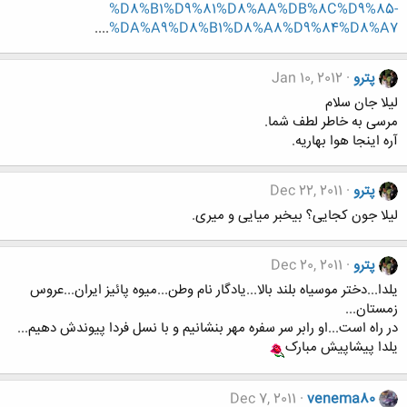
%D8%B1%D9%81%D8%AA%DB%8C%D9%85-
....
%DA%A9%D8%B1%D8%A8%D9%84%D8%A7
پترو
Jan 10, 2012
لیلا جان سلام
مرسی به خاطر لطف شما.
آره اینجا هوا بهاریه.
پترو
Dec 22, 2011
لیلا جون کجایی؟ بیخبر میایی و میری.
پترو
Dec 20, 2011
یلدا...دختر موسیاه بلند بالا...یادگار نام وطن...میوه پائیز ایران...عروس
زمستان...
در راه است...او رابر سر سفره مهر بنشانیم و با نسل فردا پیوندش دهیم...
یلدا پیشاپیش مبارک
Dec 7, 2011
venema80