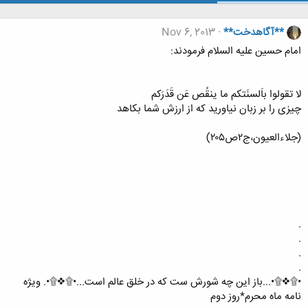
**آگاهدخت**
Nov 6, 2013
امام حسین علیه السلام فرمودند:
لا تقولوا باَلسنَتکم ما ینقُص عَن قَدَرَکم
چیزى را بر زبان نیاورید که از ارزش شما بکاهد
(جلاءالعیون،ج۲ص۲۰۵)
.
.
.
.
•۩❖۩•...باز این چه شورش ست که در خلق عالم است...•۩❖۩•. ویژه
نامه ماه محرم*روز دوم