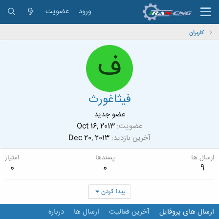
ورود
عضویت
کاربران
ف
فيثاغورث
عضو جدید
عضویت
Oct 16, 2013
آخرین بازدید
Dec 20, 2013
ارسال ها
پسندها
امتیاز
0
0
9
پیدا کردن
ارسال های پروفایل
آخرین فعالیت
ارسال ها
درباره