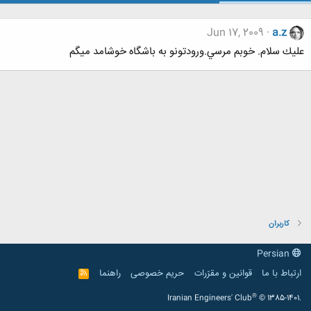
Jun 17, 2009
a.z
عليك سلام. خوبم مرسي.ورودتونو به باشگاه خوشامد ميگم
کاربران
Persian
ارتباط با ما
قوانین و مقرّرات
حریم خصوصی
راهنما
R
S
S
®
Iranian Engineers' Club
© 1385-1401.