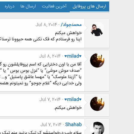
ارسال های پروفایل
آخرین فعالیت
ارسال ها
درباره
محمدجواد/
Jul 8, 2014
خواهش میکنم
اینا رو فرستادم که فک نکنی همه حیوونا ترسنا
Jul 8, 2014
♥milad♥
ﺁﻗﺎ ﻣﻦ ﺑﺎ ﺍﻭﻥ ﺩﺧﺘﺮﺍﯾﯽ ﮐﻪ ﺍﺳﻢ ﭘﺮﻭﻓﺎﯾﻠﺸﻮﻥ ﺭﻭ 
“ﺻﺪﻑ ﻣﻮﺵ ﻣﻮﺷﯽ” ﯾﺎ “ﻏﺰﻝ ﺑﻮﺱ ﺑﻮﺱ ” ﯾﺎ “ﻣﻠ
ﯾﺎ “ﺁﺯﯾﺘﺎ ﻣﻠﻮﺳﮏ” ﯾﺎ “ﻣﻬﺴﺎ ﻋﺎﺷﻖ ﭘﺎﺳﺘﯿﻞ” ﻭ… ﺗﺎ
ﻭﻟﯽ ﺧﺪﺍﯾﯽ ﺩﯾﮕﻪ “ﻏﻼﻡ ﺟﻮﺟﻮ” ﺭﻭ ﻧﻤﯿﺘﻮﻧﻢ ﻫﻀﻢ 
Jul 7, 2014
♥milad♥
خواهش میکنم.
Jul 7, 2014
Shahab
سلام خب درخواستشو ک تیک بزنید منم تیک م