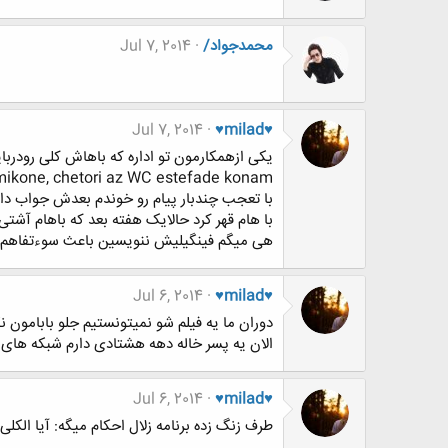
محمدجواد/
Jul 7, 2014
Jul 7, 2014
♥milad♥
یکی ازهمکارمون تو اداره که باهاش کلی رودربای
ikone, chetori az WC estefade konam?
با تعجب چندبار پیام رو خوندم بعدش جواب دادم
با هام قهر كرد حالایک هفته بعد که باهام آشت
هی ميگم فینگیلیش ننویسین باعث سوءتفاه
Jul 6, 2014
♥milad♥
دوران ما یه فیلم شو نمیتونستیم جلو بابامون 
الان یه پسر خاله دهه هشتادی دارم شبکه های ماه
Jul 6, 2014
♥milad♥
طرف زنگ زده برنامه زلال احکام میگه: آیا ال
.