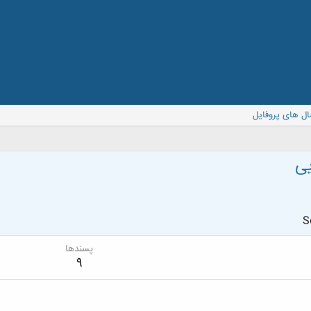
ال های پروفایل
ی
S
پسندها
9