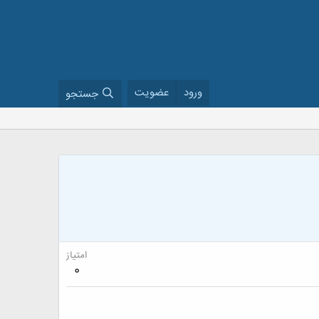
ورود
عضویت
جستجو
امتیاز
0