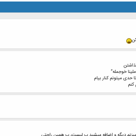
کن
ﮔﺬﺍﺷﺘﻦ
ﯿﻨﺎ ﺧﻮﺟﻤﻠﻪ”
 ﺣﺪﯼ ﻣﯿﺘﻮﻧﻢ ﮐﻨﺎﺭ ﺑﯿﺎﻡ
ﮐﻨﻢ
یزنم دیگه و اضافه میشید ب لیست، ب همین راحتی