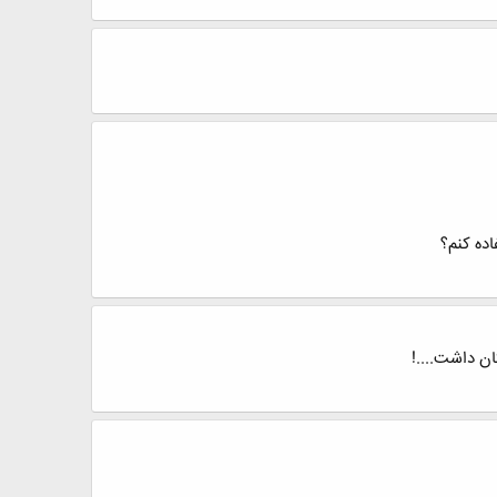
ده کنم؟
ن داشت....!