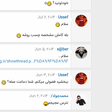
خودتونید؟
o
Jul 6, 2014
Ussef
سلام
بله کاملن مشخصه چسب روشه
Jun 5, 2014
s@ber
سلام...
g.ir/showthread.p...F%D8%9F!%D8%9F
Jun 3, 2014
Ussef
ببخشید فضولی میکنم، شما دماغت عمله؟
محمدجواد/
Jun 2, 2014
نترس عجیجم