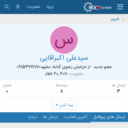
ورود
عضویت
کاربران
س
سیدعلی اکبراقایی
عضو جدید
·
از
خراسان رضوی گناباد مشهد09153771170
عضویت
Jan 20, 2011
ارسال ها
پسندها
امتیاز
0
8
3
پیدا کردن
ارسال های پروفایل
آخرین فعالیت
ارسال ها
درباره