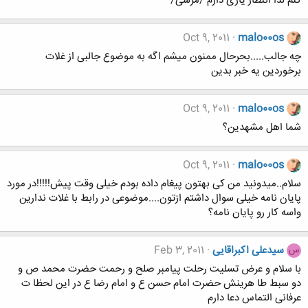
کنم لذا اننظار یاری دارم /مرسی/
Oct 9, 2011
malo00os
چه جالب.....بحرحال ممنون میشم اگه به موضوع جالبی از غلات
برخوردین یه خبر بدین
Oct 9, 2011
malo00os
شما اهل مشهدین؟
Oct 9, 2011
malo00os
سلام..میدونید من کی بهتون پیغام داده بودم خیلی وقت پیش!!!!!در مورد
پایان نامه خیلی سوال داشتم ازتون....موضوعی در رابط با غلات ندارین
واسه کار رو پایان نامه؟
سیدعلی اکبراقایی
Feb 3, 2011
س
با سلام و عرض تسلیت رحلت پیامبر صلح و رحمت حضرت محمد ص و
دو سبط طا هرینش حضرت امام حسن ع و امام رضا ع در این لحظا ت
عرفانی التماس دعا دارم