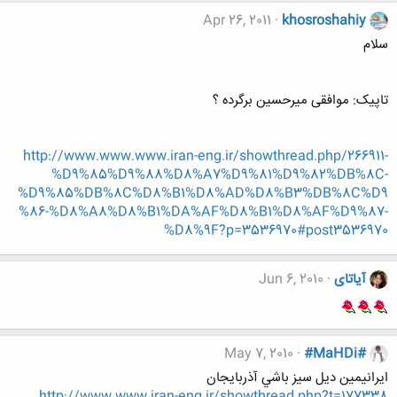
Apr 26, 2011
khosroshahiy
سلام
تاپیک: موافقی میرحسین برگرده ؟
http://www.www.www.iran-eng.ir/showthread.php/266911-
%D9%85%D9%88%D8%A7%D9%81%D9%82%DB%8C-
%D9%85%DB%8C%D8%B1%D8%AD%D8%B3%DB%8C%D9
%86-%D8%A8%D8%B1%DA%AF%D8%B1%D8%AF%D9%87-
%D8%9F?p=3536970#post3536970
آیاتای
Jun 6, 2010
May 7, 2010
#MaHDi#
ايرانيمين ديل سيز باشي آذربايجان
http://www.www.iran-eng.ir/showthread.php?t=177338