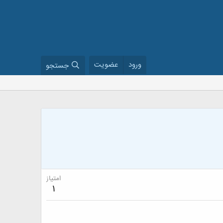
ورود
عضویت
جستجو
امتیاز
1