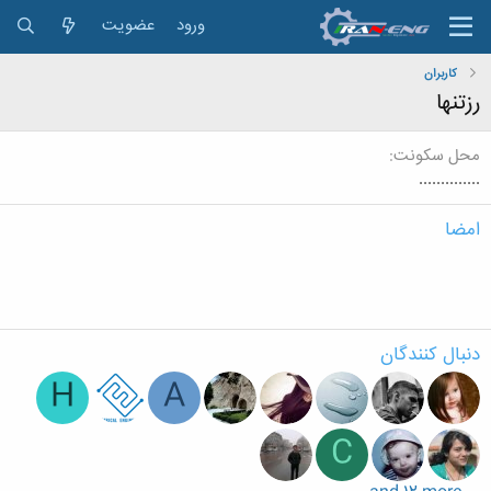
ورود
عضویت
کاربران
رزتنها
محل سکونت
..............
امضا
دنبال کنندگان
H
A
C