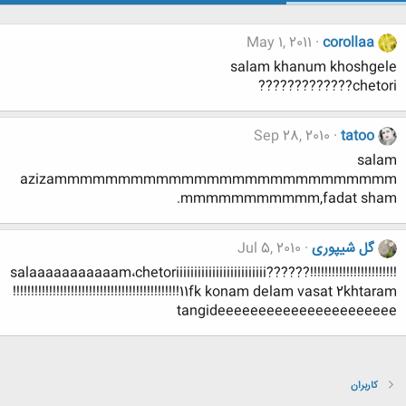
May 1, 2011
corollaa
salam khanum khoshgele
chetori?????????????
Sep 28, 2010
tatoo
salam
azizammmmmmmmmmmmmmmmmmmmmmmmmmm
mmmmmmmmmmm,fadat sham.
گل شیپوری
Jul 5, 2010
salaaaaaaaaaaam،chetoriiiiiiiiiiiiiiiiiiiiiiiii??????!!!!!!!!!!!!!!!!!!!!!!!!
!!!!!!!!!!!!!!!!!!!!!!!!!!!!!!!!!!!!!!!!!!!!!!11fk konam delam vasat 2khtaram
tangideeeeeeeeeeeeeeeeeeeeee
کاربران