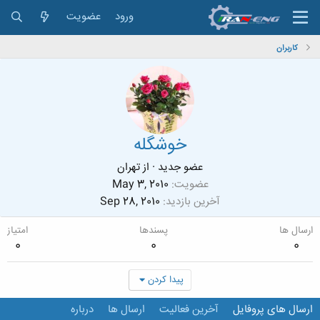
ورود
عضویت
کاربران
خوشگله
عضو جدید
·
از
تهران
عضویت
May 3, 2010
آخرین بازدید
Sep 28, 2010
ارسال ها
پسندها
امتیاز
0
0
0
پیدا کردن
ارسال های پروفایل
آخرین فعالیت
ارسال ها
درباره