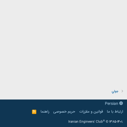
جولي
Persian
ارتباط با ما
قوانین و مقرّرات
حریم خصوصی
راهنما
R
S
S
®
Iranian Engineers' Club
© 1385-1401.