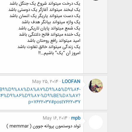
یک درخت میتواند شروع یک جنگل باشد
یک لبخند میتواند آغازگر یک دوستی باشد
یک دست میتواند یاریگر یک انسان باشد
یک واژه میتواند بیانگر هدف باشد
یک شمع میتواند پایان تاریکی باشد
یک خنده میتواند فاتح دلتنگی باشد
امید میتواند رافع روحتان باشد
یک زندگی میتواند خالق تفاوت باشد
امروز آن “یک” باشیم…!!
May 25, 2014
LOOFAN
%D8%B9%D9%88%D8%A7%D9%85%D9%84-
4%D9%86%D9%87-%D9%BE%D8%A7?
p=7622037#post7622037
May 16, 2014
mpb
تولد دوستمون پروانه جوون ( memmar )