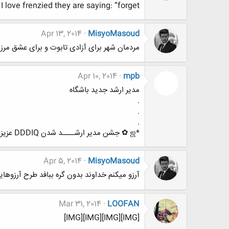
 love frenzied they are saying: “forget
Apr 13, 2014
MisyoMasoud
مردمان شهر برای آزادی تابوت و برای عشق مرز می
Apr 10, 2014
mpb
مدیر ارشد جدید باشگاه
.
.
.
*ஜ ✿ جشن مدیر ارشــــد شدن DDDIQ عزیز ✿ ஜ *
Apr 5, 2014
MisyoMasoud
آرزو میکنم خداوند بدون گره ببافد طرح آرزوهایت
Mar 31, 2014
LOOFAN
[IMG][IMG][IMG][IMG]