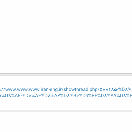
p://www.www.www.iran-eng.ir/showthread.php/588485-
%D8%AF-%D8%AE%D8%A7%D8%B1-%D9%BE%D8%A7%D8%B