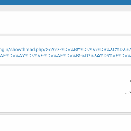
-eng.ir/showthread.php/601736-%D8%B3%D9%81%DB%8C%
F%D8%A7%D9%86-%D8%AF%D8%B1-%D9%85%D9%86%D8%B2
...