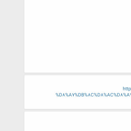
htt
%D8%A7%DB%8C%D8%AC%D8%A7