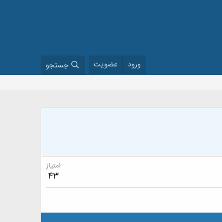
ورود
عضویت
جستجو
امتیاز
43