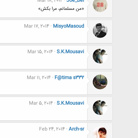
Mar 18, 2014
Joe_Bel
«من مسلمانم، مرا بکش»
Mar 17, 2014
MisyoMasoud
Mar 15, 2014
S.K.Mousavi
Mar 11, 2014
F@tima s332
Mar 5, 2014
S.K.Mousavi
Feb 24, 2014
Arch-sr