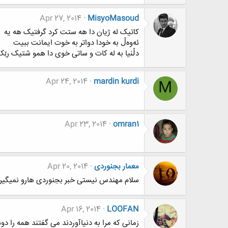
Apr 27, 2014
MisyoMasoud
کاتیک له ژیان دا هه ستت کرد گرفتیک هه یه
ئه‌وه‌ڵ به خودا دواتر به خوت ایمانت ببیت
دڵنیا به له کات و ساتی خوی دا همو شتیک رێک
Apr 24, 2014
mardin kurdi
M
Apr 23, 2014
omran1
معمار بجنوردی
Apr 20, 2014
سلام مهندس نیستی خبر بجنوردی هارو نمیگی
Apr 16, 2014
LOOFAN
زمانی که مرا به دنیاآوردند می گفتند همه را 