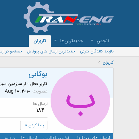
انجمن
جدیدترین‌ها
کاربران
بازدید کنندگان کنونی
جدیدترین ارسال های پروفایل
جستجو در ارس
کاربران
بوکانی
ب
کاربر فعال
·
از
سرزمین سبز
عضویت
Aug 18, 2010
ارسال ها
184
پیدا کردن
ارسال های پروفایل
آخرین فعالیت
ارسال ها
درباره