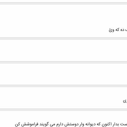
 ده که وئ
ری
دوست بدار اکنون که دیوانه وار دوستش دارم می گویند فراموشش کن