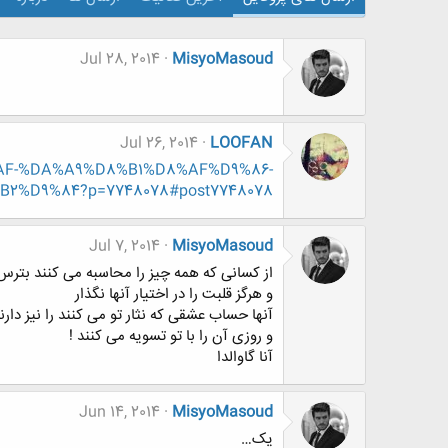
Jul 28, 2014
MisyoMasoud
Jul 26, 2014
LOOFAN
D8%AF-%DA%A9%D8%B1%D8%AF%D9%86-
%D9%84?p=7748078#post7748078
Jul 7, 2014
MisyoMasoud
از کسانی که همه چیز را محاسبه می کنند بترس
و هرگز قلبت را در اختیار آنها نگذار
آنها حساب عشقی که نثار تو می کنند را نیز دارند
و روزی آن را با تو تسویه می کنند !
آنا گاوالدا
Jun 14, 2014
MisyoMasoud
یک…