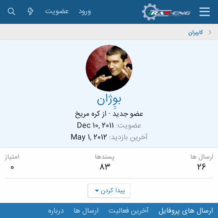
ورود
عضویت
کاربران
بوِِژان
عضو جدید
·
از
کره مریخ
عضویت
Dec 10, 2011
آخرین بازدید
May 1, 2012
ارسال ها
پسندها
امتیاز
0
83
26
پیدا کردن
ارسال های پروفایل
آخرین فعالیت
ارسال ها
درباره