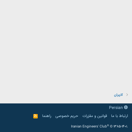
کاربران
Persian
ارتباط با ما
قوانین و مقرّرات
حریم خصوصی
راهنما
R
S
S
®
Iranian Engineers' Club
© 1385-1401.