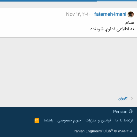
Nov 12, 2010
fatemeh-imani
سلام
نه اطلاعی ندارم. شرمنده
کاربران
Persian
ارتباط با ما
قوانین و مقرّرات
حریم خصوصی
راهنما
R
S
S
®
Iranian Engineers' Club
© 1385-1401.