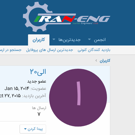
انجمن
جدیدترین‌ها
کاربران
بازدید کنندگان کنونی
جدیدترین ارسال های پروفایل
جستجو در ارس
کاربران
الی20
ا
عضو جدید
عضویت
Jan 15, 2014
آخرین بازدید
ct 27, 2015
ارسال ها
7
پیدا کردن