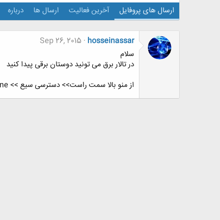
ارسال های پروفایل
آخرین فعالیت
ارسال ها
درباره
Sep 26, 2015
hosseinassar
سلام
در تالار برق می تونید دوستان برقی پیدا کنید
از منو بالا سمت راست>> دسترسی سیع >> whos online بزنید