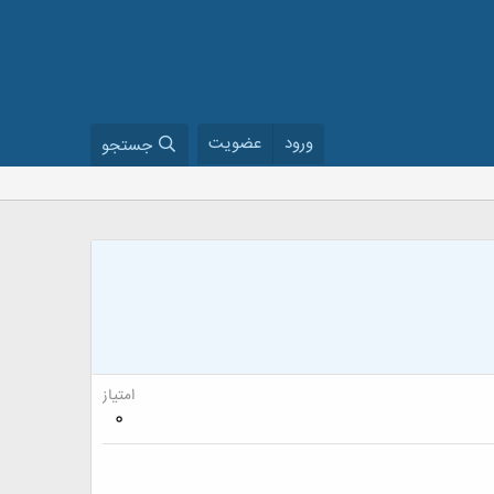
ورود
عضویت
جستجو
امتیاز
0