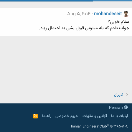
Aug 5, 2014
mohandeseit
سلام خوبی؟
جواب دادم که بله میتونی قبول بشی به احتمال زیاد.
کاربران
Persian
ارتباط با ما
قوانین و مقرّرات
حریم خصوصی
راهنما
R
S
S
®
Iranian Engineers' Club
© 1385-1401.