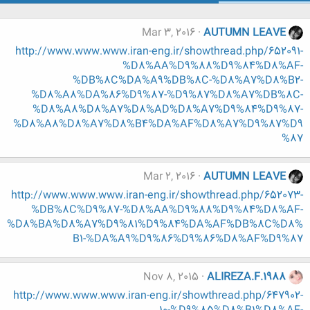
Mar 3, 2016
AUTUMN LEAVE
http://www.www.www.iran-eng.ir/showthread.php/652091-
%D8%AA%D9%88%D9%84%D8%AF-
%DB%8C%DA%A9%DB%8C-%D8%A7%D8%B2-
%D8%A8%DA%86%D9%87-%D9%87%D8%A7%DB%8C-
%D8%A8%D8%A7%D8%AD%D8%A7%D9%84%D9%87-
%D8%A8%D8%A7%D8%B4%DA%AF%D8%A7%D9%87%D9
%87
Mar 2, 2016
AUTUMN LEAVE
http://www.www.www.iran-eng.ir/showthread.php/652073-
%DB%8C%D9%87-%D8%AA%D9%88%D9%84%D8%AF-
%D8%BA%D8%A7%D9%81%D9%84%DA%AF%DB%8C%D8%
B1-%DA%A9%D9%86%D9%86%D8%AF%D9%87
Nov 8, 2015
ALIREZA.F.1988
http://www.www.www.iran-eng.ir/showthread.php/647902-