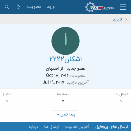
ورود
عضویت
کاربران
ا
اشکان2222
عضو جدید
·
از
اصفهان
عضویت
Oct 18, 2014
آخرین بازدید
Jul 19, 2017
ارسال ها
پسندها
امتیاز
0
0
0
پیدا کردن
ارسال های پروفایل
آخرین فعالیت
ارسال ها
درباره