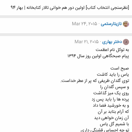
[نظرسنجی انتخاب کتاب] اولین دور هم خوانی تالار کتابخانه | بهار 94
نازیتارستمی
Mar 24, 2015
دختر بهاری
Mar 21, 2015
د
به توکل نام اعظمت
پیام صبحگاهی اولین روز سال ۱۳۹۴
صبح است
یاس را باید کاشت
توی گلدان ظریفی که پر از عطر خداست.
و سپس گلدان را
روی یک میز گذاشت
پرده ها را باید پس زد
و به خورشید فضا داد
که آرام بتابد بر آن
آن زمان خواهی دید
با شمیم گل یاس
تو چه احساس قشنگی داری