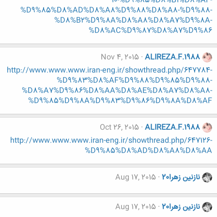
10-%D9%85%D8%B1%D8%AF-
%D9%85%D8%AD%D8%A8%D9%88%D8%A8-%D9%88-
%D8%B2%D9%8A%D8%A8%D8%A7%D9%8A-
%D8%AC%D9%87%D8%A7%D9%86
Nov 4, 2015
ALIREZA.F.1988
http://www.www.www.iran-eng.ir/showthread.php/647784-
%D9%83%D8%AF%D9%88%D9%85%D9%88-
%D8%A7%D9%86%D8%AA%D8%AE%D8%A7%D8%A8-
%D9%85%D9%8A%D9%83%D9%86%D9%8A%D8%AF
Oct 26, 2015
ALIREZA.F.1988
http://www.www.www.iran-eng.ir/showthread.php/647126-
%D9%85%D8%AD%D8%A8%D8%AA
نازنين زهرا20
Aug 17, 2015
نازنين زهرا20
Aug 17, 2015