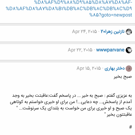
%D8%AF%D9%88%D9%85%D8%A7%D8%AF-
%D8%AF%D8%A7%D8%B1%DB%8C%DB%8C%DB%8C%D9
%85?goto=newpost
نازنين زهرا20
Apr 24, 2015
Apr 22, 2015
wwwparvane
دختر بهاری
Apr 15, 2015
د
صبح بخیر
به عزیزی گفتم : صبح به خیر ... در پاسخم گفت:عاقبتت بخیر به وجد
آمدم از پاسخش... چه دعایی...! من برای او خیری خواستم به کوتاهی
یک صبح و او خیری برای من خواست به بلندای یک سرنوشت... "
عاقبتتون بخير "
#