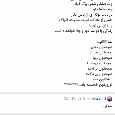
و درخشان شدن برگ گیاه
چه تماشا دارد
در دلت بوته ای از یاس بکار
یاسی از عاطفه، امید، محبت، ادراک
و بدان بی تردید
زندگی با تو سر مهر و وفا خواهد داشت.
سلاااااام...
صبحتون بخير
صبحتون مبارك
صبحتون زیبا
صبحتون پرنشاط
صبحتون پر امید
صبحتون پر برکت
عاقبتتون بخیر
نوروزتون خجسته باد...********
Mar 20, 2015
shiva.a.r.t
سلام ..