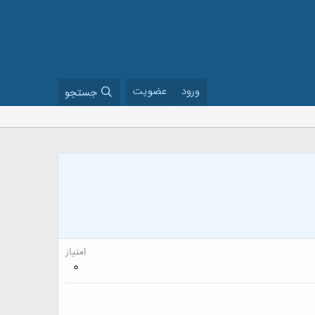
ورود
عضویت
جستجو
امتیاز
0