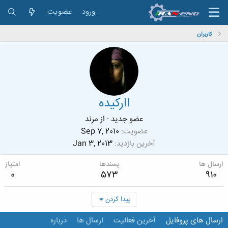
ورود
عضویت
کاربران
اارکیده
عضو جدید
·
از
مرند
عضویت
Sep 7, 2010
آخرین بازدید
Jan 3, 2013
ارسال ها
پسندها
امتیاز
0
573
910
پیدا کردن
ارسال های پروفایل
آخرین فعالیت
ارسال ها
درباره