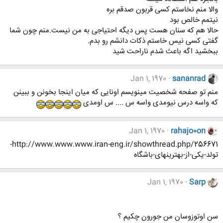
والا منم نخاستم کسی قربون صدقم بره
نیتمم خالص بود
حالا هم که سنان هست پس دیگه احتیاجی به من نیست.منم چون شما
گفتی کسی نیس خاستم ذکات دانشم رو بدم.
ببخشید اگه باعث شدم ناراحت شید
Jan 1, 1970
sananrad
منم تو صفحه شخصیت مینویسم اونایی که میان اینجا بخونن و ببینن
که واسه درس نیومدی واسه س .... س اومدی
Jan 1, 1970
rahajo0on
http://www.www.www.iran-eng.ir/showthread.php/256671-
تولد-یکی-از-بهترینهای-باشگاه
Jan 1, 1970
Sarp
سن اوتوزوسان من جورون چکیم ؟