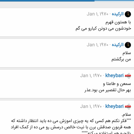
اارکیده
Jan 1, 1970
با همتون قهرم
خودشون می دونن کیارو می گم
اارکیده
Jan 1, 1970
سلام
من برگشتم
Jan 1, 1970
kheybari
سمعن و طاعتا و
بهر حال تقصیر من بود.عذر
Jan 1, 1970
kheybari
سلام.
"""فکر نکنم هم کسی که یه چیزی اموزش می ده باید انتظار داشته که
همه قربون صدقش برن با نیت خالص درسش رو می ده از کمک افراد
باتجره هم استفاده میکنه""""