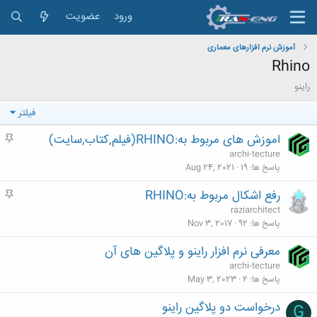
ورود
عضویت
آموزش نرم افزارهای معماری
Rhino
راینو
فیلتر
اموزش های مربوط به:RHINO(فیلم,کتاب,سایت)
م
ه
archi-tecture
م
پاسخ ها
19
Aug 24, 2021
رفع اشکال مربوط به:RHINO
م
ه
raziarchitect
م
پاسخ ها
92
Nov 3, 2017
معرفی نرم افزار راینو و پلاگین های آن
archi-tecture
پاسخ ها
2
May 3, 2023
درخواست دو پلاگین راینو
G