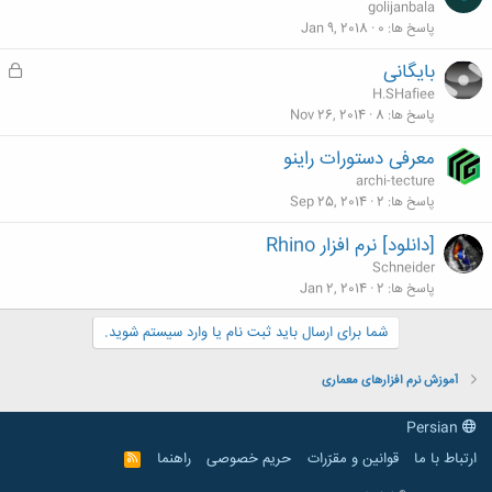
golijanbala
پاسخ ها
0
Jan 9, 2018
بایگانی
ق
ف
H.SHafiee
ل
پاسخ ها
8
Nov 26, 2014
ش
معرفی دستورات راینو
د
archi-tecture
ه
پاسخ ها
2
Sep 25, 2014
[دانلود] نرم افزار Rhino
Schneider
پاسخ ها
2
Jan 2, 2014
شما برای ارسال باید ثبت نام یا وارد سیستم شوید.
آموزش نرم افزارهای معماری
Persian
ارتباط با ما
قوانین و مقرّرات
حریم خصوصی
راهنما
R
S
S