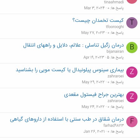
tinaahmadi
پاسخ ها
0
Mar 3, 2024
کیست تخمدان چیست؟
T
tfoorooghi
پاسخ ها
0
May 27, 2023
درمان زگیل تناسلی : علائم، دلایل و راههای انتقال
B
bijanairan
پاسخ ها
5
Apr 19, 2023
بیماری سینوس پیلونیدال یا کیست مویی را بشناسید
Z
zahraroei
پاسخ ها
0
May 29, 2022
بهترین جراح فیستول مقعدی
Z
zahraroei
پاسخ ها
0
May 24, 2022
درمان شقاق در طب سنتی با استفاده از داروهای گیاهی
F
farhad9823
پاسخ ها
0
Jan 26, 2021