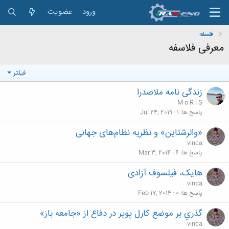
ورود
عضویت
فلسفه
معرفی فلاسفه
فیلتر
زندگی نامه ملاصدرا
M o R i S
پاسخ ها
1
Jul 24, 2019
«والرشتاین» و نظریه نظام‌های جهانی
vinca
پاسخ ها
6
Mar 3, 2014
هايک، فيلسوف آزادی
vinca
پاسخ ها
0
Feb 17, 2014
گذري بر موضع کارل پوپر در دفاع از «جامعه باز»
vinca