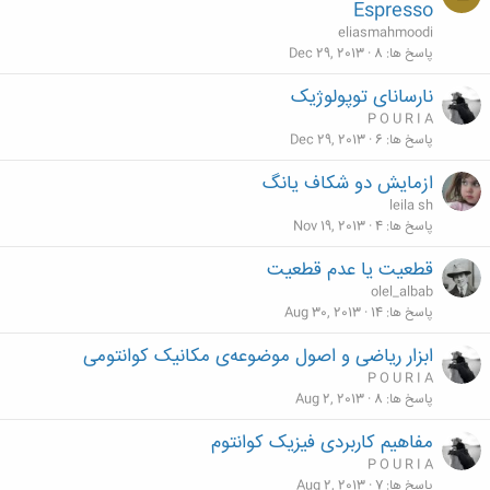
Espresso
eliasmahmoodi
پاسخ ها
8
Dec 29, 2013
نارسانای توپولوژیک
P O U R I A
پاسخ ها
6
Dec 29, 2013
ازمایش دو شکاف یانگ
leila sh
پاسخ ها
4
Nov 19, 2013
قطعیت یا عدم قطعیت
olel_albab
پاسخ ها
14
Aug 30, 2013
ابزار ریاضی و اصول موضوعه‌ی مکانیک کوانتومی
P O U R I A
پاسخ ها
8
Aug 2, 2013
مفاهیم کاربردی فیزیک کوانتوم
P O U R I A
پاسخ ها
7
Aug 2, 2013