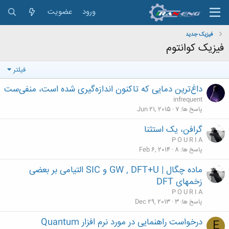
ورود
عضویت
فیزیک جدید
فیزیک کوانتوم
فیلتر
داغ‌ترین دمایی که تاکنون اندازه‌گیری شده است، منفی‌ست
infrequent
پاسخ ها
7
Jun 21, 2015
گرافن، یک استثنا
P O U R I A
پاسخ ها
8
Feb 6, 2014
ماده چگال | GW , DFT+U و SIC التیامی بر بعضی
زخمهای DFT
P O U R I A
پاسخ ها
3
Dec 29, 2013
درخواست راهنمایی در مورد نرم افزار Quantum
E