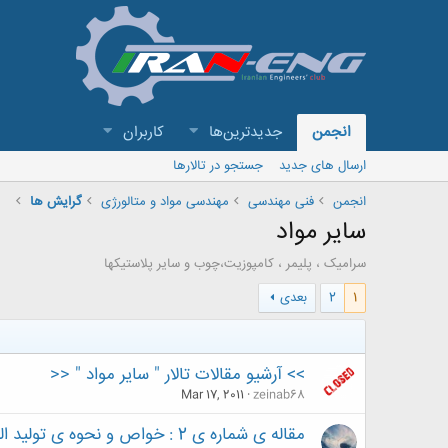
انجمن
جدیدترین‌ها
کاربران
ارسال های جدید
جستجو در تالارها
انجمن
فنی مهندسی
مهندسی مواد و متالورژی
گرایش ها
سایر مواد
سرامیک ، پلیمر ، کامپوزیت،چوب و سایر پلاستیکها
1
2
بعدی
>> آرشیو مقالات تالار " سایر مواد " <<
Mar 17, 2011
zeinab68
مقاله ی شماره ی 2 : خواص و نحوه ی تولید الیاف کربنی