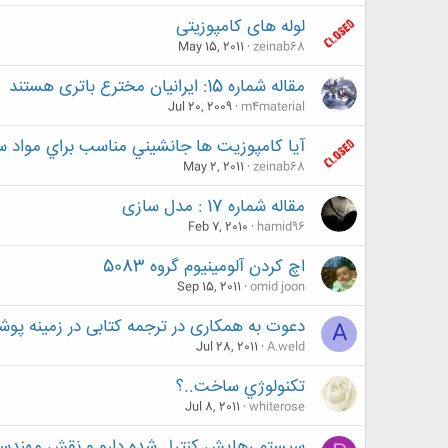
لوله های کامپوزیتی
May 15, 2011
zeinab68
مقاله شماره 15: ایرانیان مخترع باتری هستند
Jul 20, 2009
m4material
آيا کامپوزيت ها جانشيني مناسب براي مواد 
May 2, 2011
zeinab68
مقاله شماره 17 : مدل سازی
Feb 7, 2010
hamid96
اچ کردن آلومینیوم گروه 5083
Sep 15, 2011
omid joon
دعوت به همکاری در ترجمه کتابی در زمینه پو
A
Jul 28, 2011
A.weld
تكنولوژي ساخت..؟
Jul 8, 2011
whiterose
سيستم رهايش کنترل شده دارو و نقش مهندسي 