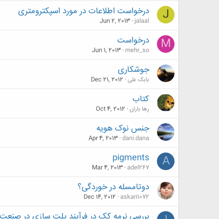
درخواست اطلاعات در مورد اسپکترومتری
J
Jun 2, 2013
jalaal
درخواست
M
Jun 1, 2013
mehr_so
جوشکاری
بابک علی
Dec 21, 2012
کتاب
رها باران
Oct 4, 2012
جنس نوک هویه
Apr 4, 2013
dani.dana
pigments
A
Mar 4, 2013
adel267
دوتامسله در خوردگی؟
Dec 14, 2012
askari1072
بررسی نرمه کک در فرآیند پلت سازی در صنعت