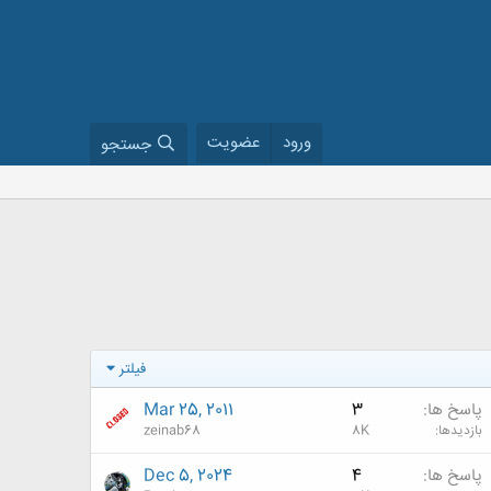
ورود
عضویت
جستجو
فیلتر
پاسخ ها
3
Mar 25, 2011
بازدیدها
8K
zeinab68
پاسخ ها
4
Dec 5, 2024