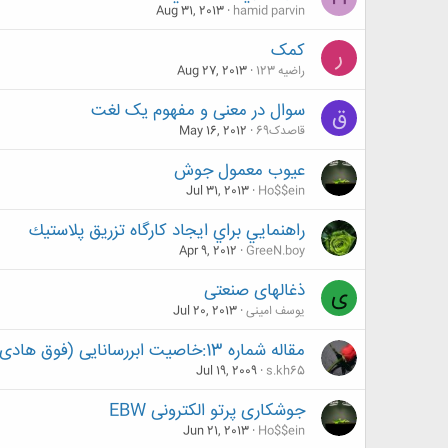
Aug 31, 2013
hamid parvin
کمک
ر
راضیه 123
Aug 27, 2013
سوال در معنی و مفهوم یک لغت
ق
قاصدک69
May 16, 2012
عیوب معمول جوش
Jul 31, 2013
Ho$$ein
راهنمايي براي ايجاد كارگاه تزريق پلاستيك
Apr 9, 2012
GreeN.boy
ذغالهای صنعتی
ی
یوسف امینی
Jul 20, 2013
مقاله شماره 13:خاصیت ابررسانایی (فوق هادی)
Jul 19, 2009
s.kh65
جوشکاری پرتو الکترونی EBW
Jun 21, 2013
Ho$$ein