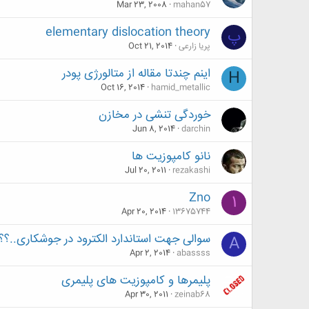
Mar 23, 2008
mahan57
elementary dislocation theory
پ
پریا زارعی
Oct 21, 2014
اینم چندتا مقاله از متالورژی پودر
H
Oct 16, 2014
hamid_metallic
خوردگی تنشی در مخازن
Jun 8, 2014
darchin
نانو کامپوزیت ها
Jul 20, 2011
rezakashi
Zno
1
Apr 20, 2014
13675744
سوالی جهت استاندارد الکترود در جوشکاری..؟؟
A
Apr 2, 2014
abassss
پلیمرها و کامپوزیت های پلیمری
Apr 30, 2011
zeinab68