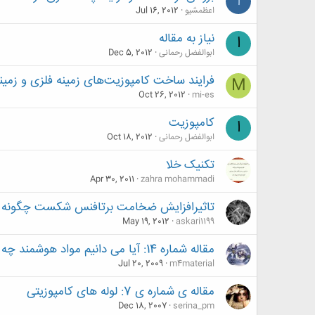
ا
اعظمشیو
Jul 16, 2012
نیاز به مقاله
ا
ابوالفضل رحمانی
Dec 5, 2012
فرایند ساخت کامپوزیت‌های زمینه فلزی و زمین
M
Oct 26, 2012
mi-es
کامپوزیت
ا
ابوالفضل رحمانی
Oct 18, 2012
تکنیک خلا
Apr 30, 2011
zahra mohammadi
تاثیرافزایش ضخامت برتافنس شکست چگونه
May 19, 2012
askari1199
مقاله شماره 14: آیا می دانیم مواد هوشمند چه کاربردهایی دارند؟
Jul 20, 2009
m4material
مقاله ی شماره ی 7: لوله های کامپوزیتی
Dec 18, 2007
serina_pm