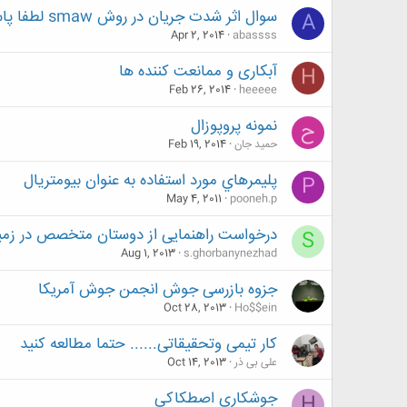
سوال اثر شدت جریان در روش smaw لطفا پاسخ دهید
A
Apr 2, 2014
abassss
آبکاری و ممانعت کننده ها
H
Feb 26, 2014
heeeee
نمونه پروپوزال
ح
حمید جان
Feb 19, 2014
پليمرهاي مورد استفاده به عنوان بيومتريال
P
May 4, 2011
pooneh.p
درخواست راهنمایی از دوستان متخصص در زمینه 
S
Aug 1, 2013
s.ghorbanynezhad
جزوه بازرسی جوش انجمن جوش آمریکا
Oct 28, 2013
Ho$$ein
کار تیمی وتحقیقاتی...... حتما مطالعه کنید
علی بی ذر
Oct 14, 2013
جوشكاري اصطكاكي
H