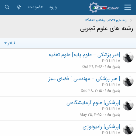
ورود
عضویت
راهنمای انتخاب رشته و دانشگاه
رشته های علوم تجربی
فیلتر
[غیر پزشکی – علوم پایه] علوم تغذیه
P O U R I A
پاسخ ها
1
Oct 29, 2016
[ غیر پزشکی – مهندسی ] فضای سبز
P O U R I A
پاسخ ها
1
Dec 28, 2015
[پزشکی] علوم آزمایشگاهی
P O U R I A
پاسخ ها
0
May 25, 2015
[پزشکی] رادیولوژی
P O U R I A