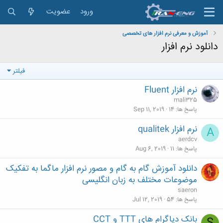
ورود
عضویت
آموزش و معرفی نرم افزار های تخصصی
دانلود نرم افزار
فیلتر
نرم افزار Fluent
mali325
پاسخ ها
14
Sep 11, 2019
نرم افزار qualitek
A
aerdcv
پاسخ ها
11
Aug 6, 2019
دانلود آموزش گام به گام و مصور نرم افزار ماگما به تفکیک
موضوعات مختلف به زبان انگلیسی
saeron
پاسخ ها
54
Jul 12, 2019
بانک دیاگرام های TTT و CCT