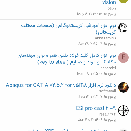
vision
otion
پاسخ ها
13
May 6, 2015
نرم افزار آموزشی کریستالوگرافی (صفحات مختلف
کریستالی)
abbasamir61
پاسخ ها
2
Apr 29, 2015
نرم افزار کامل کلید فولاد تلفن همراه برای مهندسان
E
مکانیک و مواد و صنایع (key to steel)
esnaadel
پاسخ ها
0
Mar 28, 2015
دانلود نرم افزار Abaqus for CATIA v2.5.2 for v5R18
softmetall
پاسخ ها
7
Sep 16, 2014
ESI pro cast 2009
reza_1364
پاسخ ها
9
Jun 30, 2014