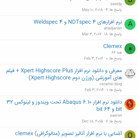
S
saeidp
پاسخ ها
4
May 10, 2018
نرم افزارهای NDTspec 4 و Weldspec 4
A
ahadjarian
پاسخ ها
18
Mar 3, 2017
Clemex
ه
هما 66
پاسخ ها
0
Feb 3, 2016
معرفی و دانلود نرم افزار Xpert Highscore Plus + فیلم
های آموزشی (ورژن دوم Xpert Highscore)
ceramic.blog
پاسخ ها
1
Feb 3, 2016
دانلود نرم افزار Abaqus 6.10 تحت ویندوز و لینوکس 32
bit و 64 bit
saeron
پاسخ ها
7
Dec 18, 2015
آشنایی با نرم افزار آنالیز تصویر (متالوگرافی) clemex
O