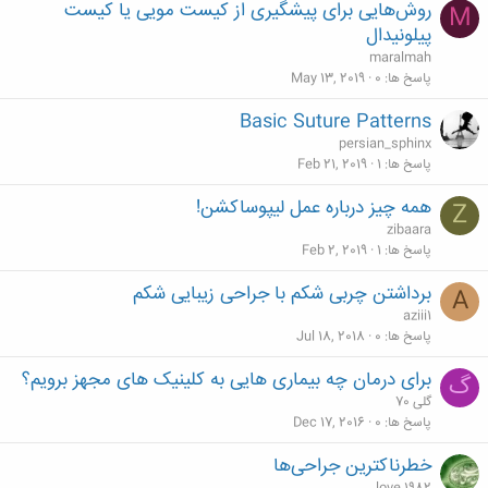
روش‌هایی برای پیشگیری از کیست مویی یا کیست
M
پیلونیدال
maralmah
پاسخ ها
0
May 13, 2019
Basic Suture Patterns
persian_sphinx
پاسخ ها
1
Feb 21, 2019
همه چیز درباره عمل لیپوساکشن!
Z
zibaara
پاسخ ها
1
Feb 2, 2019
برداشتن چربی شکم با جراحی زیبایی شکم
A
aziii1
پاسخ ها
0
Jul 18, 2018
برای درمان چه بیماری هایی به کلینیک های مجهز برویم؟
گ
گلی 70
پاسخ ها
0
Dec 17, 2016
خطرناکترین جراحی‌ها