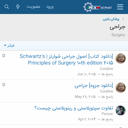
ورود
عضویت
پزشکی بالینی
جراحی
Surgery
فیلتر
[دانلود کتاب] اصول جراحی شوارتز | Schwartz's
م
ه
Principles of Surgery 10th edition 2015
م
Coraline
پاسخ ها
0
Jun 10, 2015
[دانلود جزوه] جراحی
م
ه
Coraline
م
پاسخ ها
0
May 28, 2015
تفاوت سپتوپلاستی و رینوپلاستی چیست؟
Persia1
پاسخ ها
0
Apr 2, 2024