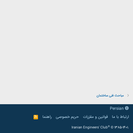
مباحث فنی ساختمان
Persian
ارتباط با ما
قوانین و مقرّرات
حریم خصوصی
راهنما
R
S
S
®
Iranian Engineers' Club
© 1385-1401.