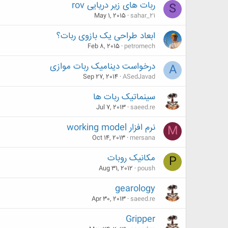
ربات های زیر دریایی rov
S
May 1, 2015
sahar_21
ابعاد طراحی یک بازوی ربات؟
Feb 8, 2015
petromech
درخواست دینامیک ربات موازی
A
Sep 27, 2014
ASedJavad
سینماتیک ربات ها
Jul 7, 2013
saeed.re
نرم افزار working model
M
Oct 14, 2013
mersana
مکانیک روبات
P
Aug 31, 2012
poush
gearology
Apr 30, 2013
saeed.re
Gripper