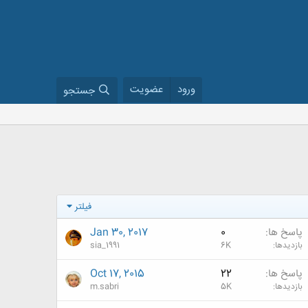
ورود
عضویت
جستجو
فیلتر
پاسخ ها
0
Jan 30, 2017
بازدیدها
6K
sia_1991
پاسخ ها
22
Oct 17, 2015
بازدیدها
5K
m.sabri