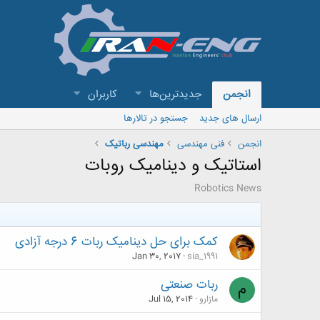
انجمن
جدیدترین‌ها
کاربران
ارسال های جدید
جستجو در تالارها
انجمن
فنی مهندسی
مهندسی رباتیک
استاتیک و دینامیک روبات
Robotics News
کمک برای حل دینامیک ربات 6 درجه آزادی
Jan 30, 2017
sia_1991
ربات صنعتی
م
مازارو
Jul 15, 2014