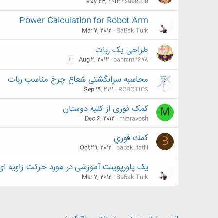
May 24, 2013
saeed.re
Power Calculation for Robot Arm
Mar 7, 2012
BaBak.Turk
طراحی یک ربات
Aug 2, 2012
bahrami1678
2
محاسبه سرانگشتی شعاع چرخ مناسب ربات
Sep 19, 2011
ROBOTICS
کمک فوری از کلیه دوستان
M
Dec 6, 2012
mtaravosh
كمك فوري
B
Oct 29, 2012
babak_fathi
یک پاورپوینت آموزشی در مورد حرکت زاویه ای 
Mar 7, 2012
BaBak.Turk