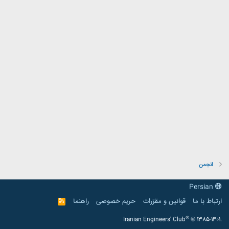
انجمن
Persian
ارتباط با ما
قوانین و مقرّرات
حریم خصوصی
راهنما
R
S
S
®
Iranian Engineers' Club
© 1385-1401.