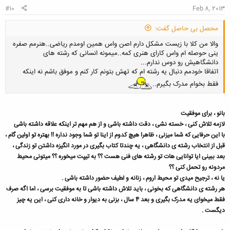
#10
Feb 8, 2013
محصل بی حاصل گفت:
والا من کلا با زیست مشکل دارم اصن واس همین اومدم ریاضی..هنرمم صفره
ینی حوصله ام واس کارای هنری کمه..میمونه انسانی که رشته های
دانشگاهیش رو دوس ندارم...
اتفاقا خودمم دنبال یه رشته ام که تهش بتونم کار کنم و موفق باشم نه اینکه
فقط بخوام مدرک بگیرم..
بانو ، برای موفقیت
لازمه تلاش کنی ، خسته نشی ، دقت داشته باشی و از هم مهم تر اینکه علاقه داشته باشی
با این حرفایی که شما میزنی ، ظاهرا هیچ کدوم از اینا تو شما وجود نداره !! بهتره تو اولین گام ،
قبل از انتخاب رشته ی دانشگاهی ، یه چندتا کتاب بگیری در مورد انگیزه داشتن تو زندگی ،
بعد ببینی ایا توانایی هات تو رشته های فنی هست ؟؟ به تیپت میخوره ؟؟ میتونی محیط
مردونه رو تحمل کنی ؟؟
یا نه ، ترجیح میدی تو محیط اروم ، زنانه و لطیف حضور داشته باشی .
هر رشته ی دانشگاهی که بخونی ، باید تلاش داشته باشی تا به موفقیت برسی ، اما اگه صرف
فقط میخوای یه مدرک بگیری و بعد 4 سال ، بزنی به دیوار و خانه داری کنی ، این یه چیز
دیگست .