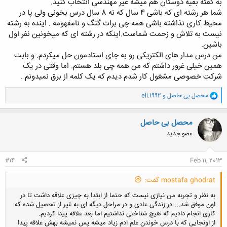
به گفته بقیه دوستان هم میشه غیر مهندسی انتخاب کنید.
شما هر رشته ای که باشی 4 سال که نه 8 سال درس بخونی ولی پا در
محیط کاری نذاشته باشی همه چی برات گنگ و نامفهومه . اینده به رشته
نیست به تلاش و زحمت شماست.اینکه در رشته ای که میخونین نفر اول
باشین.
من درس مدار های الکتریکی رو به جای استادمون حل میکردم. و بابت
همین خیلی غرور داشتم که من همه چی بلد هستم. اما وقتی در یک
شرکت خصوصی مشغول کار شدم دیدم که یک کلمه از برق نمیدونم .
و
محصل بی حاصل
و
eli.1992
ا
ک
ن
محصل بی حاصل
ش
عضو جدید
ه
ا
:
#14
Feb 11, 2013
mostafa ghodrat گفت:
به نظر و تجربه من نیازی نیست که حتما از ابتدا به چیزی علاقه داشت تا در
اون موفق شد... در زندگی عادی و در مراحل دیگه ای به غیر از تحصیل شده که
کاری انجام دادیم که هیچ شناختی نداشتیم اما بعد علاقه پیدا کردیم.
از اونجایی که با درس خوندن علم ادم زیاد میشه پس نمیشه بهش علاقه پیدا