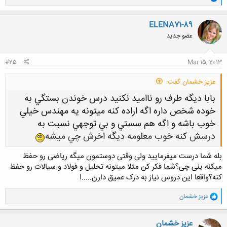
ا
ک
ن
ELENA71-89
ش
عضو جدید
ه
ا
:
#25
Mar 15, 2013
عزيز خشمان گفت:
بابا ديگه طرف رو نااميد نكنيد درس خوندن بستگي به
خوده شخص داره اگه اراده كنه ميتونه ي
ه مهندس خيلي
خوب باشه و اگه هم سستي و بي توجهي نسبت به
درسش كنه خوب معلومه ديگه اخرش چي مي
شه
بله شما درست میفرمایید ولی وقتی دوستمون میگه ریاضی رو حفظ
کلیک کنید تا باز شود...
میکنه ینی چی؟شما فکر کن مثلا میتونه تحلیل و فولاد و سیالات رو حفظ
کنه؟واقعا این دروس نیاز به درک عمیق دارن.....ا
و
عزيز خشمان
ا
ک
ن
عزيز خشمان