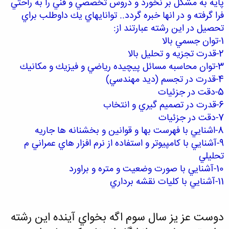
پايه به مشكل بر نخورد
و درو
س تخصصي و فني را به راحتي
فرا گرف
ته و در انها خبره گردد
.. توانايهاي يك
داوطلب براي
تحصيل در اين رشته عبارتند از:
1-توان جسمي با
لا
2-قدرت تجزيه و تحليل بالا
3-توان محاسبه مسائل پيچيده رياضي و فيزيك و م
كانيك
4-ق
درت در تجسم (د
يد مهندسي)
5-دقت در جزئيات
6-قدرت در تصميم گيري و انتخاب
7-دقت در جزئيات
8-اش
نايي
با فهرست بها و قوانين و بخ
شنانه ها جاريه
9-آشنايي با كا
مپيوتر و اس
تفاده ا
ز نرم افزار ها
ي عمراني م
تحليلي
10-آشنايي با صورت وضع
يت و متره و براورد
11-آشنايي با كليات نقشه برداري
دوست عز
يز سال سوم
اگه بخواي
آينده اين رشته