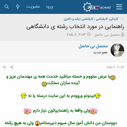
ورود
عضویت
کاردانی، کارشناسی ، کارشناسی ارشد و دکتری
راهنمایی در مورد انتخاب رشته ی دانشگاهی
ش
ت
محصل بی حاصل
Feb 6, 2013
ر
ا
و
ر
محصل بی حاصل
ع
ی
عضو جدید
ک
خ
ن
ش
ن
ر
#1
Feb 6, 2013
د
و
ه
ع
با عرض سلووم و خسته مباشید خدمت همه ی مهندسان عزیز و
م
آینده سازان مملکت
و
ض
نیدونم وروودم به این سایت درسته یا نه
و
ع
ولی واقعا به راهنماییاتون نیاز دارم
دووستان من دانش آموز سال سیوم دبیرستانم
ولی به هیچ رشته