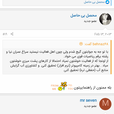
و
محصل بی حاصل
ا
ک
ن
محصل بی حاصل
ش
عضو جدید
ه
ا
:
#19
Feb 13, 2013
behnaz68 گفت:
با تو جه به جوابتون گیج شدم ولی چون اهل فعالیت نیستید سراغ عمران نیا و
رشته برقم ریاضیات قوی می خواد.
از اونجا که از فعالیت خوشتون نمیاد احتمالا از کارهای پشت میزی خوشتون
میاد . بهتر در زمینه کامپیوتر (نرم افزار) تحقیق کنی. و کشاورزی آب گرایش
منابع آب (حفظی تره) تحقیق کنی
کلیک کنید تا باز شود...
بله ممنون از راهنماییتون
mr seven
M
عضو جدید