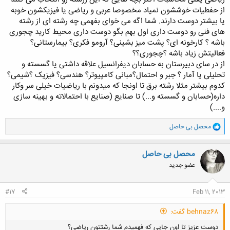
از حفطیات خوششون نمیاد مخصوصا عربی و ریاضی یا فیزیکشون خوبه
یا بیشتر دوست دارند. شما اگه می خوای بفهمی چه رشته ای از رشته
های فنی رو دوست داری اول بهم بگو دوست داری محیط کارید چجوری
باشه ؟ کارخونه ای؟ پشت میز بشینی؟ آرومو فکری؟ بیمارستانی؟
فعالیتش زیاد باشه ؟چجوری؟؟
از در سای دبیرستان به حسابان دیفرانسیل علاقه داشتی یا گسسته و
تحلیلی یا آمار ؟ جبر و احتمال؟مبانی کامپیوتر؟ هندسی؟ فیزیک ؟شیمی؟
کدوم بیشتر مثلا رشته برق تا اونجا که میدونم با ریاضیات خیلی سر وکار
داره(حسابان و گسسته و...) تا صنایع (صنایع با احتمالاته و بهینه سازی
و....)
و
محصل بی حاصل
ا
ک
ن
محصل بی حاصل
ش
عضو جدید
ه
ا
:
#17
Feb 11, 2013
behnaz68 گفت:
دوست عزیز تا اون جایی که فهمیدم شما رشتتون ریاضی؟