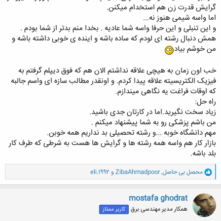
گرایش قدرت زن هم استخدام میکنن.
اما واسه شیمی هنوز نه...
و این تنبلی و این حرفا واسه شما عادیه . بخدا منم بدتر از شما بودم .
همش دنبال رشته ای لودم که ساده باشه و اینده ی خوبی داشته باشه و
من خوشم بیاد
خب اون زمان به هیچی علاقه نداشتم الان هم که فوق دیپلم گرفتم به
فیزیک الکتریسیته علاقه پیدا کردم. و اونقدر مطالب سازه ای واسم جالبه
که اوقات فراغت یه نگاهی میندازم.
راه حل:
زیاد سخت نگیرید.اما در کارتان جدی باشید.
من باشم پزشکی رو به شما پیشنهاد میکنم .
مهم دانشگاه خوبه ...و رشته تحصیلی بد نداریم همه خوبن.
بازار کار هم واسه همه رشته ها و گرایش ها هست به شرطی که طرف کار
بلد باشه.
و
محصل بی حاصل
,
ZibaAhmadpoor
و
eli.1992
ا
ک
ن
mostafa ghodrat
ش
همکار مدیر مهندسی برق
کاربر ممتاز
ه
ا