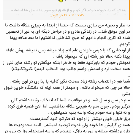
بعدش که یه خورده خودم فکر کردم و از فندق توو سرم بعده سال ها استفاده
کلیک کنید تا باز شود...
کردم
به این نتیجه رسیدم که اولا درصد قبولی توو عمران واس یه دختر
خعلی کم و سخته بعدشم اینکه من مصیبتای خواهرمو سره نقشه کشیدن و این
به نظر و تجربه من نیازی نیست که حتما از ابتدا به چیزی علاقه داشت تا
جور چیزا میدیدم و میدونم که عمرانم نقشه کشی داره و من اصن حوصله و
در اون موفق شد... در زندگی عادی و در مراحل دیگه ای به غیر از تحصیل
شده که کاری انجام دادیم که هیچ شناختی نداشتیم اما بعد علاقه پیدا
دقت این کار رو ندارم
کردیم.
از اونجایی که با درس خوندن علم ادم زیاد میشه پس نمیشه بهش علاقه
خواهرمم بهم میگه برو برق یا مهندسی پزشکی...
پیدا نکنه .حالا هر رشته ای که میخواد باشه .
ببخشید اونوقت به نظر شما کودوم شاخه ی برق بهتره؟؟قدرت؟کنترل؟
نمونش خودم که باورکنید فقط به خاطر اینکه میگفتن تو رشته های فنی از
الکترونیک؟مخابرات؟
همه سخت تره و اسمش واسم جالب بود انتخاب کردم(الکتروتکنیک)
...
شما هم در انتخاب رشته زیاد سخت نگیر کافیه پا بذاری در اون رشته .
ممنون از راهنماییاتون
حالا هر چی که میخواد باشه . و مهمتر از همه اینه که دانشگاه خوبی قبول
بشی...
منم در سن و سال شما و در موقعیت شما که انتخاب رشته داشتم کلی
درگیر بودم . چون منم به هیچی علاقه نداشتم... اما الان قضیه فرق کرده .
و نه تنها واسه خودم بلکه واسه بقیه همینطوره .
برق خیلی خیلی بیشتر از اونچه که فکرشو کنید گستردست.
همه ی گرایش ها خوبه ولی قدرت توصیه نمیشه... البته محدودیت ها
داره برداشته میشه و من به تازگی شنیدم که واسه استخدام وزارت نیرو در