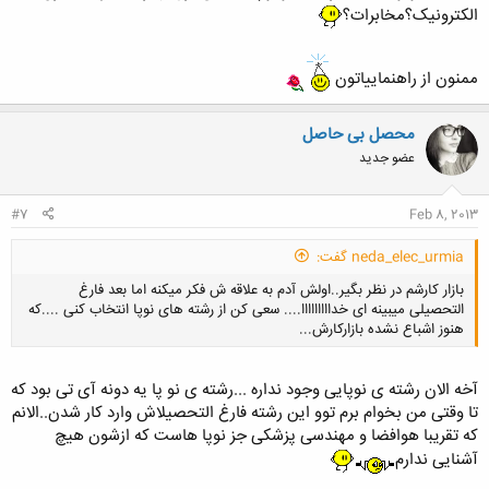
الکترونیک؟مخابرات؟
ممنون از راهنماییاتون
محصل بی حاصل
عضو جدید
#7
Feb 8, 2013
neda_elec_urmia گفت:
بازار کارشم در نظر بگیر..اولش آدم به علاقه ش فکر میکنه اما بعد فارغ
التحصیلی میبینه ای خدااااااااا.... سعی کن از رشته های نوپا انتخاب کنی ....که
هنوز اشباع نشده بازارکارش...
آخه الان رشته ی نوپایی وجود نداره ...رشته ی نو پا یه دونه آی تی بود که
تا وقتی من بخوام برم توو این رشته فارغ التحصیلاش وارد کار شدن..الانم
که تقریبا هوافضا و مهندسی پزشکی جز نوپا هاست که ازشون هیچ
کلیک کنید تا باز شود...
آشنایی ندارم