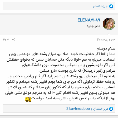
و
عزيز خشمان
ا
ک
ن
ELENA71-89
ش
عضو جدید
ه
ا
:
#23
Feb 28, 2013
سلام دوستم
شما واقعا اگر حفظیاتت خوبه اصلا نرو سراغ رشته های مهندسی چون
اعصابت میریزه به هم --اونا دیگه مثل حسابان نیس که بخوای حفظش
کنی اگر نفهمیشون پاس نمیکنی مخصوصا توی دانشگاههای
سراسری(غیر درپیت!) که دارن پوست مارو میکنن!
به نظرم اگر میخوای برو رشته های علوم پایه فکر کنم ریاضی محض و ...
رو بشه حفظ کرد!ولی اگه من جای شما بودم تغییر رشته میدادم و کنکور
انسانی میدادم برای حقوق یا اینکه کنکور زبان میدادم که همین الانش
هم میتونی بدون تغییر رشته اقدام کنی --اگه یه مترجم موفق بشی خیلی
بهتر از اینکه یه مهندس ناتوان باشی---به امید موفقیت
و
عزيز خشمان
و
ZibaAhmadpoor
ا
ک