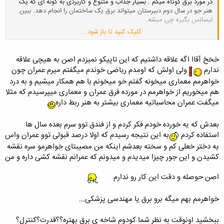
در مورد برق کوتاه میگم . بسیار جذاب و متنوع و کاربردی به گونه ای که یک
هنر جو در سال دوم دبیرستان میتواند برق یک ساختمان را انجام دهد. ببین
لیسانس بگیره چی میشه.
کلیک کنید تا باز شود...
بریم عمران که من خیلی علاقه دارم .
من برق میخونم . اما اینقدر مطالب سازه ای حس کنجکاوی منو فعال میکنه که
دارم درسای سازه ای رو میخونم . (به خاطر علاقه ی شخصی . میشه گفت اوقات
خخخ آقاا اگه علاقه داشتیم که این تاپیکو نمیزدم اصن به هیچی علاقه
فراغت)
ندارم
ولی اولش که اومدم ریاضی خوندم میگفتم میرم عمران چون
ولی اطلاعاتی هم راجب این رشته دارم . عمران گرایش سازه . بسیار بسیار بسیار
خواهرمم معماری میخونه گفتم خو میخونم با هم همکار میشیم و به درد
جذاب و بازار کار فوق عالی .باعث باز شدن فکر ادم میشه . اما سخته . نقشه
هم میخوریم از خواهرمم در مورده فرق عمران و معماری میپرسیدم که مثلا
کشی و محاسبات و درک و فهم سازه باید بسیار قوی باشه که اینا رو یاد میگیری
فقط نیاز به همون علاقه یا کنجکاوی داری.
میگفت عمران محاسباتیه معماری بیشتر به هنر ربط داره
منم زمانی برق رو انتخاب کردم هیچ شناخت و علاقه ای نداشتم اما الان
عاشقشم...
بعدش که یه خورده خودم فکر کردم و از فندق توو سرم بعده سال ها
چون تاپیک رو در تالار عمران زدی گفتم راجب سازه بگم که کلا خیلی خوبه .منم
استفاده کردم
به این نتیجه رسیدم که اولا درصد قبولی توو عمران واس
هیچ عیب و ایرادی در اون نمیبینم . کلا ادم باهوش سازه بخونه باهوش تر
یه دختر خعلی کم و سخته بعدشم اینکه من مصیبتای خواهرمو سره نقشه
میشه .خیلی جذابه و اگر سختی کار دلسردتون نمیکنه انتخاب خوبیه. محیط
کاری اون هم برای یک زن فکر نکنم مثل برق قدرت محدودیت داشته باشه.!!!
کشیدن و این جور چیزا میدیدم و میدونم که عمرانم نقشه کشی داره و من
از طراحی محاسبات یک ساختمان بگیر تا محاسبات دکل برق و پل و سازه ها
ابی و وسیله ای مثل کشتی و غیره و غیره و غیره کاربرد داره.
اصن حوصله و دقت این کار رو ندارم
چون من از سازه خیلی خوشم میاد ازش تعریف کردم
موفق باشی
خواهرمم بهم میگه برو برق یا مهندسی پزشکی...
ببخشید اونوقت به نظر شما کودوم شاخه ی برق بهتره؟؟قدرت؟کنترل؟