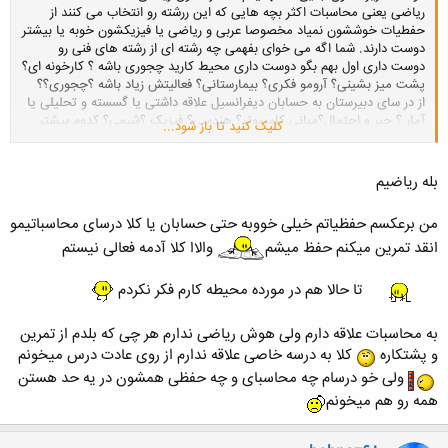
ریاضی یعنی محاسبات اکثر بچه هایی که این ررشته رو انتخاب می کنند از
حفطیات خوششون نمیاد مخصوصا عربی و ریاضی یا فیزیکشون خوبه یا بیشتر
دوست دارند. شما اگه می خوای بفهمی چه رشته ای از رشته های فنی رو
دوست داری اول بهم بگو دوست داری محیط کارید چجوری باشه ؟ کارخونه ای؟
پشت میز بشینی؟ آرومو فکری؟ بیمارستانی؟ فعالیتش زیاد باشه ؟چجوری؟؟
از در سای دبیرستان به حسابان دیفرانسیل علاقه داشتی یا گسسته و تحلیلی یا
آمار ؟ جبر و احتمال؟مبانی کامپیوتر؟ هندسی؟ فیزیک ؟شیمی؟ کدوم بیشتر
کلیک کنید تا باز شود...
مثلا رشته برق تا اونجا که میدونم با ریاضیات خیلی سر وکار داره(حسابان و
گسسته و...) تا صنایع (صنایع با احتمالاته و بهینه سازی و....)
بله ریاضیم
من برعکسم حفظیاتم خیلی خووبه حتی حسابان یا کلا درسای محاسباتیمو
انقد تمرین میکنم حفظ میشم
والاا کلا آدمه فعالی نیستم
تا حالا هم در مورده محیطه کارم فکر نکردم
به محاسبات علاقه دارم ولی هوش ریاضی ندارم هر چی که بلدم از تمرین
و پشتکاره
کلا به درسه خاصی علاقه ندارم از روی عادت درس میخونم
ولی خو درسام چه محاسبای و چه حفظی همشون در یه حد هستن
همه رو هم میخونم