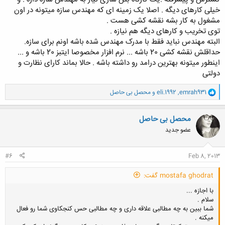
خیلی کارهای دیگه . اصلا یک زمینه ای که مهندس سازه میتونه در اون
مشغول به کار بشه نقشه کشی هست .
توی تخریب و کارهای دیگه هم نیازه .
کلیک کنید تا باز شود...
البته مهندس نباید فقط با مدرک مهندس شده باشه اونم برای سازه.
حداقلش نقشه کشی 20 باشه ... نرم افزار مخصوصا ایتبز 20 باشه و ...
اینطور میتونه بهترین درامد رو داشته باشه . حالا بماند کارای نظارت و
دولتی
و
emrah931
,
eli.1992
و
محصل بی حاصل
ا
ک
ن
محصل بی حاصل
ش
عضو جدید
ه
ا
:
#6
Feb 8, 2013
mostafa ghodrat گفت:
با اجازه ...
سلام .
شما ببین به چه مطالبی علاقه داری و چه مطالبی حس کنجکاوی شما رو فعال
میکنه .