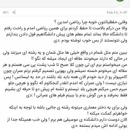
#21
Feb 28, 2013
وقتی حفظیاتتون خوبه چرا ریاضی امدین ؟
والا من درکم بالاست تا حفظ کردنم برای همین ریاضی امدم و راحت رفتم
تا دانشگاه حالا بماند تمام معلم های پیش دانشگاهیم قول دادن بندازنم
ولی نتونستند از بس خوب نوشته بودم :دی
ببین منم مثل شمام در واقع خیلی ها مثل شمان و یه رشته ای میزنند ولی
در حالی که دارند میخونند علاقه ای ایجاد میشه که نگو !!
من میخواستم برم ای تی چون کلا صبح تا شب پشت پی سی هستم و هر
مقاله ای میخونم خسته نمیشم ولی یهویی تصمیم گرفتم بزنم عمران چون
کامپیوتر رو از دید خودم الان همه باید بلد باشند در حد یه لیسانس ! پس
نیازی نیست ! ولی عمران که امدم انقدر کنجکاوم که نگوو و هرچی جلو
میرم حس میکنم هیچی بلد نیستم و تشنه ام پیش دو تا حرفه ای بشینم
فقط بحرفند و من گوش بدم یا ببینم فیلم های عمرانی ! :دی
ولی برای یه دختر معماری میتونه رشته ی جالبی باشه با توجه به اینکه
خواهرتم کمکت میکنه !
الان دوست دارم دانشکده ی موسیقی هم برم ! ولی خب همینکه جدا از
یونی ادامه اش میدم بستمه :دی