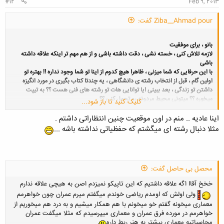
#12
Feb 9, 2013
Ziba__Ahmad pour گفت:
بانو ، برای موفقیت
لازمه تلاش کنی ، خسته نشی ، دقت داشته باشی و از هم مهم تر اینکه علاقه داشته
باشی
با این حرفایی که شما میزنی ، ظاهرا هیچ کدوم از اینا تو شما وجود نداره !! بهتره تو
اولین گام ، قبل از انتخاب رشته ی دانشگاهی ، یه چندتا کتاب بگیری در مورد انگیزه
داشتن تو زندگی ، بعد ببینی ایا توانایی هات تو رشته های فنی هست ؟؟ به تیپت
میخوره ؟؟ میتونی محیط مردونه رو تحمل کنی ؟؟
کلیک کنید تا باز شود...
یا نه ، ترجیح میدی تو محیط اروم ، زنانه و لطیف حضور داشته باشی .
هر رشته ی دانشگاهی که بخونی ، باید تلاش داشته باشی تا به موفقیت برسی ، اما اگه
اینا عادیه .. منم در اون موقعیت چنین انتظاراتی داشتم .
صرف فقط میخوای یه مدرک بگیری و بعد 4 سال ، بزنی به دیوار و خانه داری کنی ، این
مثلا دنبال رشته ای میگشتم که حفظیاتی نداشته باشه ...
یه چیز دیگست .
با زیست مشکل دارم ، حوصله ی ریاضی ندارم ، نقشه کشی نمیتونم ، ذووق هنری ندارم
و .... اینا همش نشونه ی این هست که رشته ی دانشگاهی رو میخووای که فقط یه
محصل بی حاصل گفت:
مدرک بگیری ،
نمیخوای موفق
بشی !!
اینا فقط حرفای دوستانس ، امیدوارم نرنجی .
خخخ آقاا اگه علاقه داشتیم که این تاپیکو نمیزدم اصن به هیچی علاقه ندارم
ولی اولش که اومدم ریاضی خوندم میگفتم میرم عمران چون خواهرمم
معماری میخونه گفتم خو میخونم با هم همکار میشیم و به درد هم میخوریم از
سپاس
خواهرمم در مورده فرق عمران و معماری میپرسیدم که مثلا میگفت عمران
محاسباتیه معماری بیشتر به هنر ربط داره