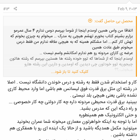
:
#13
Feb 9, 2013
محصل بی حاصل گفت:
اتفاقا من واس همین اومدم اینجا از شوما بپرسم دوس ندارم 4 سال عمرمو
بزارم بشینم کتاب بخورم تهشم هیچی یه مدرک .. میخوام یه چیزی بخونم که
تهش کار کنم... اما مشکلم همینه که به هیچی علاقه ندارم من فقط درس
میخونم طبق عادت همین
عرضه ی کارای مردونه رو هم ندارم امکانشم واسم نیست ..
اومدم اینجا که از شماها که توو خوده رشته ها هستین بپرسم که رشته هاتون
چیجوریه توو خودتون چی دیدین که اومدین و دارین این رشته هارو
میخونین؟؟
کلیک کنید تا باز شود...
ممنون از کمکت خیلی به درد بخور بود
کار و استخدام شدن فقط به رشته و درس خوندن دانشگاه نیست . اصلا
در رشته ای مثل برق قدرت فوق لیسانس هم باشی اما وارد محیط کاری
نشده باشی یعنی هیچی بلد نیستی .
ببینید برق قدرت محیطی مردونه داره چه کار دولتی چه کار خصوصی ...
و راه دیگه این که مدرس بشید.
و حتی الکترونیک هم همینطوره
اما با توجه به اینکه خواهرتون معماری میخونه شما عمران بخونید
میتونید مکمل همدیگه باشید و از حالا یک اینده ای رو با همفکری هم
داشته باشین .