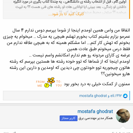
اولین گام ، قبل از انتخاب رشته ی دانشگاهی ، یه چندتا کتاب بگیری در مورد انگیزه
داشتن تو زندگی ، بعد ببینی ایا توانایی هات تو رشته های فنی هست ؟؟ به تیپت
میخوره ؟؟ میتونی محیط مردونه رو تحمل کنی ؟؟
کلیک کنید تا باز شود...
یا نه ، ترجیح میدی تو محیط اروم ، زنانه و لطیف حضور داشته باشی .
هر رشته ی دانشگاهی که بخونی ، باید تلاش داشته باشی تا به موفقیت برسی ، اما اگه
صرف فقط میخوای یه مدرک بگیری و بعد 4 سال ، بزنی به دیوار و خانه داری کنی ، این
اتفاقا من واس همین اومدم اینجا از شوما بپرسم دوس ندارم 4 سال
یه چیز دیگست .
عمرمو بزارم بشینم کتاب بخورم تهشم هیچی یه مدرک .. میخوام یه چیزی
بخونم که تهش کار کنم... اما مشکلم همینه که به هیچی علاقه ندارم من
با زیست مشکل دارم ، حوصله ی ریاضی ندارم ، نقشه کشی نمیتونم ، ذووق هنری ندارم
فقط درس میخونم طبق عادت همین
و .... اینا همش نشونه ی این هست که رشته ی دانشگاهی رو میخووای که فقط یه
عرضه ی کارای مردونه رو هم ندارم امکانشم واسم نیست ..
مدرک بگیری ،
نمیخوای موفق
بشی !!
اینا فقط حرفای دوستانس ، امیدوارم نرنجی .
اومدم اینجا که از شماها که توو خوده رشته ها هستین بپرسم که رشته
هاتون چیجوریه توو خودتون چی دیدین که اومدین و دارین این رشته
هارو میخونین؟؟
سپاس
ممنون از کمکت خیلی به درد بخور بود
و
eli.1992
و
mostafa ghodrat
ا
ک
ن
mostafa ghodrat
ش
همکار مدیر مهندسی برق
کاربر ممتاز
ه
ا
: