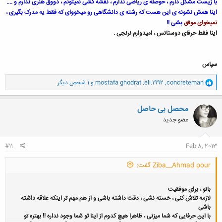
با زیست مشکل دارم ، حوصله ی ریاضی ندارم ، نقشه کشی نمیتونم ، ذووق هنری ندارم و ....
اینا همش نشونه ی این هست که رشته ی دانشگاهی رو میخووای که فقط یه مدرک بگیری ،
نمیخوای موفق
بشی !!
اینا فقط حرفای دوستانس ، امیدوارم نرنجی .
سپاس
و
concreteman
,
eli.1992
,
mostafa ghodrat
و 1 شخص دیگر
ا
ک
ن
محصل بی حاصل
ش
عضو جدید
ه
ا
:
#11
Feb 8, 2013
Ziba__Ahmad pour گفت:
بانو ، برای موفقیت
لازمه تلاش کنی ، خسته نشی ، دقت داشته باشی و از هم مهم تر اینکه علاقه داشته
باشی
با این حرفایی که شما میزنی ، ظاهرا هیچ کدوم از اینا تو شما وجود نداره !! بهتره تو