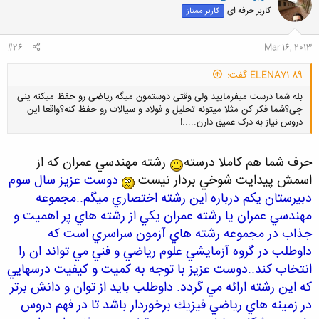
ش
کاربر حرفه ای
کاربر ممتاز
ه
ا
:
#26
Mar 16, 2013
ELENA71-89 گفت:
بله شما درست میفرمایید ولی وقتی دوستمون میگه ریاضی رو حفظ میکنه ینی
چی؟شما فکر کن مثلا میتونه تحلیل و فولاد و سیالات رو حفظ کنه؟واقعا این
دروس نیاز به درک عمیق دارن.....ا
حرف شما هم كاملا درسته
رشته مه
ندسي عمران كه از
اسمش پيدايت شوخي بردار نيست
دوست عزيز سال سوم
کلیک کنید تا باز شود...
دب
يرستان يكم در
باره اين رشته
اختصاري ميگم..
مجموعه
مهندسي عمران يا رشته عمران يكي از رشته هاي پر اهميت و
جذاب در مجموعه رشته هاي آزمون سراسري است
كه
داوطلب در گروه آزمايشي علوم رياضي و فني مي تواند ان را
انتخاب كند..دوست عزيز با توجه به كميت و كيفيت درسهايي
كه اين رشته ا
رائه مي گردد. داوطلب بايد از توان و دانش برتر
در زمينه هاي رياضي فيزيك برخ
وردار باشد تا در فهم دروس