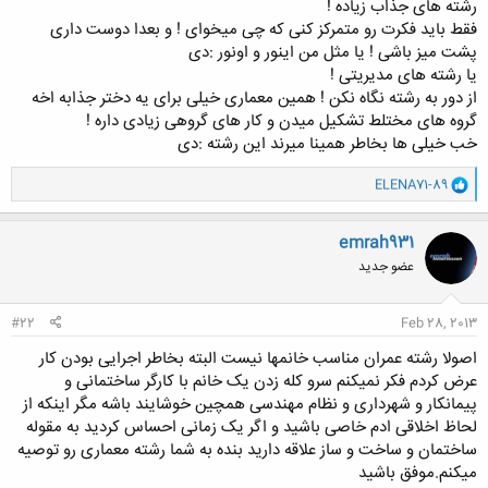
رشته های جذاب زیاده !
فقط باید فکرت رو متمرکز کنی که چی میخوای ! و بعدا دوست داری
پشت میز باشی ! یا مثل من اینور و اونور :دی
یا رشته های مدیریتی !
از دور به رشته نگاه نکن ! همین معماری خیلی برای یه دختر جذابه اخه
گروه های مختلط تشکیل میدن و کار های گروهی زیادی داره !
خب خیلی ها بخاطر همینا میرند این رشته :دی
و
ELENA71-89
ا
ک
ن
emrah931
ش
عضو جدید
ه
ا
:
#22
Feb 28, 2013
اصولا رشته عمران مناسب خانمها نیست البته بخاطر اجرایی بودن کار
عرض کردم فکر نمیکنم سرو کله زدن یک خانم با کارگر ساختمانی و
پیمانکار و شهرداری و نظام مهندسی همچین خوشایند باشه مگر اینکه از
لحاظ اخلاقی ادم خاصی باشید و اگر یک زمانی احساس کردید به مقوله
ساختمان و ساخت و ساز علاقه دارید بنده به شما رشته معماری رو توصیه
میکنم.موفق باشید