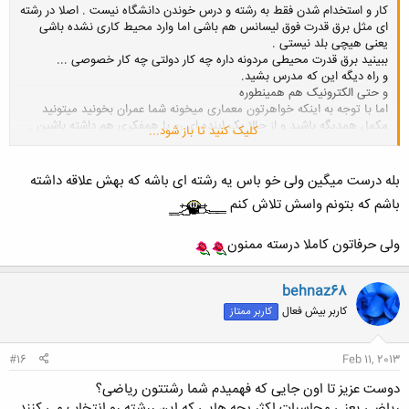
کار و استخدام شدن فقط به رشته و درس خوندن دانشگاه نیست . اصلا در رشته
باشه.
ای مثل برق قدرت فوق لیسانس هم باشی اما وارد محیط کاری نشده باشی
یعنی هیچی بلد نیستی .
ببینید برق قدرت محیطی مردونه داره چه کار دولتی چه کار خصوصی ...
و راه دیگه این که مدرس بشید.
و حتی الکترونیک هم همینطوره
اما با توجه به اینکه خواهرتون معماری میخونه شما عمران بخونید میتونید
مکمل همدیگه باشید و از حالا یک اینده ای رو با همفکری هم داشته باشین .
کلیک کنید تا باز شود...
به گفته بقیه دوستان هم میشه غیر مهندسی انتخاب کنید.
شما هر رشته ای که باشی 4 سال که نه 8 سال درس بخونی ولی پا در محیط
کاری نذاشته باشی همه چی برات گنگ و نامفهومه . اینده به رشته نیست به
بله درست میگین ولی خو باس یه رشته ای باشه که بهش علاقه داشته
تلاش و زحمت شماست.اینکه در رشته ای که میخونین نفر اول باشین.
باشم که بتونم واسش تلاش کنم
من درس مدار های الکتریکی رو به جای استادمون حل میکردم. و بابت همین
خیلی غرور داشتم که من همه چی بلد هستم. اما وقتی در یک شرکت خصوصی
مشغول کار شدم دیدم که یک کلمه از برق نمیدونم .
ولی حرفاتون کاملا درسته ممنون
behnaz68
کاربر بیش فعال
کاربر ممتاز
#16
Feb 11, 2013
دوست عزیز تا اون جایی که فهمیدم شما رشتتون ریاضی؟
ریاضی یعنی محاسبات اکثر بچه هایی که این ررشته رو انتخاب می کنند