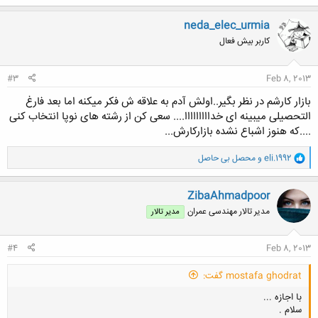
ک
ن
neda_elec_urmia
ش
کاربر بیش فعال
ه
ا
:
#3
Feb 8, 2013
بازار کارشم در نظر بگیر..اولش آدم به علاقه ش فکر میکنه اما بعد فارغ
التحصیلی میبینه ای خدااااااااا.... سعی کن از رشته های نوپا انتخاب کنی
....که هنوز اشباع نشده بازارکارش...
و
eli.1992
و
محصل بی حاصل
ا
ک
ن
ZibaAhmadpoor
ش
مدیر تالار مهندسی عمران
مدیر تالار
ه
ا
:
#4
Feb 8, 2013
mostafa ghodrat گفت:
با اجازه ...
سلام .