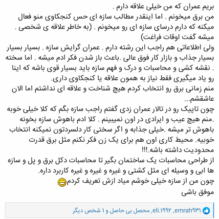
بریم عمران که من خیلی علاقه دارم .
من برق میخونم . اما اینقدر مطالب سازه ای حس کنجکاوی منو فعال
میکنه که دارم درسای سازه ای رو میخونم . (به خاطر علاقه ی شخصی .
میشه گفت اوقات فراغت)
ولی اطلاعاتی هم راجب این رشته دارم . عمران گرایش سازه . بسیار بسیار
بسیار جذاب و بازار کار فوق عالی .باعث باز شدن فکر ادم میشه . اما سخته
. نقشه کشی و محاسبات و درک و فهم سازه باید بسیار قوی باشه که اینا
رو یاد میگیری فقط نیاز به همون علاقه یا کنجکاوی داری.
منم زمانی برق رو انتخاب کردم هیچ شناخت و علاقه ای نداشتم اما الان
عاشقشم...
چون تاپیک رو در تالار عمران زدی گفتم راجب سازه بگم که کلا خیلی خوبه
.منم هیچ عیب و ایرادی در اون نمیبینم . کلا ادم باهوش سازه بخونه
باهوش تر میشه .خیلی جذابه و اگر سختی کار دلسردتون نمیکنه انتخاب
خوبیه. محیط کاری اون هم برای یک زن فکر نکنم مثل برق قدرت
محدودیت داشته باشه.!!!
از طراحی محاسبات یک ساختمان بگیر تا محاسبات دکل برق و پل و سازه
ها ابی و وسیله ای مثل کشتی و غیره و غیره و غیره کاربرد داره.
چون من از سازه خیلی خوشم میاد ازش تعریف کردم
موفق باشی
و
emrah931
,
eli.1992
,
محصل بی حاصل
و 1 شخص دیگر
ا