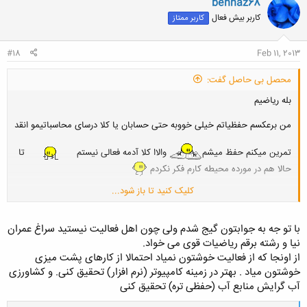
behnaz68
کاربر بیش فعال
کاربر ممتاز
#18
Feb 11, 2013
محصل بی حاصل گفت:
بله ریاضیم
من برعکسم حفظیاتم خیلی خووبه حتی حسابان یا کلا درسای محاسباتیمو انقد
تمرین میکنم حفظ میشم
والاا کلا آدمه فعالی نیستم
تا
حالا هم در مورده محیطه کارم فکر نکردم
کلیک کنید تا باز شود...
به محاسبات علاقه دارم ولی هوش ریاضی ندارم هر چی که بلدم از تمرین و
پشتکاره
کلا به درسه خاصی علاقه ندارم از روی عادت درس میخونم
ولی
خو درسام چه محاسبای و چه حفظی همشون در یه حد هستن همه رو هم
با تو جه به جوابتون گیج شدم ولی چون اهل فعالیت نیستید سراغ عمران
میخونم
نیا و رشته برقم ریاضیات قوی می خواد.
از اونجا که از فعالیت خوشتون نمیاد احتمالا از کارهای پشت میزی
خوشتون میاد . بهتر در زمینه کامپیوتر (نرم افزار) تحقیق کنی. و کشاورزی
آب گرایش منابع آب (حفظی تره) تحقیق کنی