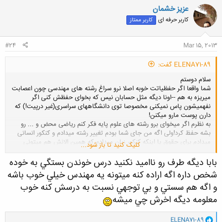
ن
عزيز خشمان
ش
کاربر حرفه ای
کاربر ممتاز
ه
ا
:
#24
Mar 15, 2013
ELENA71-89 گفت:
سلام دوستم
شما واقعا اگر حفظیاتت خوبه اصلا نرو سراغ رشته های مهندسی چون اعصابت
میریزه به هم --اونا دیگه مثل حسابان نیس که بخوای حفظش کنی اگر
نفهمیشون پاس نمیکنی مخصوصا توی دانشگاههای سراسری(غیر درپیت!) که
دارن پوست مارو میکنن!
به نظرم اگر میخوای برو رشته های علوم پایه فکر کنم ریاضی محض و ... رو
بشه حفظ کرد!ولی اگه من جای شما بودم تغییر رشته میدادم و کنکور انسانی
میدادم برای حقوق یا اینکه کنکور زبان میدادم که همین الانش هم میتونی
کلیک کنید تا باز شود...
بدون تغییر رشته اقدام کنی --اگه یه مترجم موفق بشی خیلی بهتر از اینکه یه
مهندس ناتوان باشی---به امید موفقیت
بابا ديگه طرف رو نااميد نكنيد درس خوندن بستگي به خوده
شخص داره اگه اراده كنه ميتونه ي
ه مهندس خيلي خوب باشه
و اگه هم سستي و بي توجهي نسبت به درسش كنه خوب
معلومه ديگه اخرش چي مي
شه
و
ELENA71-89