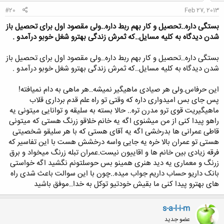
#20
Feb 27, 2013
بستگی داره..تحصیل و کار بهم ربط داره..ولی مقصود اول برای تحصیل باز
شدن دیدگاه به کلیه مسایل..که ثمرش زندگی بهترو شغل خوبو درآمدو .
بستگی داره..تحصیل و کار بهم ربط داره..ولی مقصود اول برای تحصیل باز
شدن دیدگاه به کلیه مسایل..که ثمرش زندگی بهترو شغل خوبو درآمدو .
این حرفاس.ولی هر صیادی ماهیگیر نمیشه..هر ماهی به دام نمیافته!
پس جای بس امیدواری داره که وقتی تو راه علم قدم برداری قلاب
ماهیگیریت قوی ترو مدرن تره.. حالا بسته به سلیقه و توانایی میتونی یه
راهو پیدا کنی از من میشنوی اگه یه خانم خلاقو زرنگ هستی که میتونی
قاطی عمرانی ها بدرخشی اگه یه آقای هستی که با هر سلیقو شخصیتی
هستی تو عمران بالا خره یه جایی واسه درخشش هست با این تفاسیر که
فرقه زیادی بین خانم ها و اقاییون نیست.عمران تبله زرنگ میخواد و برق
زرنگ و معماری یه دید هنری همینو بس حوسلتونم نگشید اگه خواستی
بانک داریو حساب داریم جواب میده..چون با این سوالت باعث شدی راه
های بهترو پیدا کنی ما بقیش خودتیو توکل به خدا..موفق باشید
s-a-l-i-m
عضو جدید