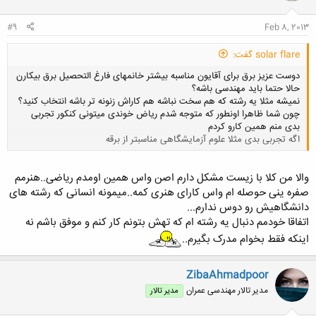
ا
:
#9
Feb 8, 2013
solar flare گفت:
دوست عزیز برق برای آقایون مناسبه بیشتر خانمهای فارغ التحصیل برق بیکارن
حالا حتما باید مهندسی باشه؟
نمیشه مثلا یه رشته که هم سخت نباشه هم کاراش زنونه تر باشه انتخاب کنید؟
چون شما ظاهرا اونطور که متوجه شدم ریاض خوندی میتونی کنکور تجربی
بدی منم همین کارو کردم
اگه تجربی بدی مثلا علوم آزمایشگاهی مناسبتر از برقه
کلیک کنید تا باز شود...
والا من کلا با زیست مشکل دارم اصن واس همین اومدم ریاضی..هنرمم
صفره ینی حوصله ام واس کارای هنری کمه..میمونه انسانی که رشته های
دانشگاهیش رو دوس ندارم...
اتفاقا خودمم دنبال یه رشته ام که تهش بتونم کار کنم و موفق باشم نه
اینکه فقط بخوام مدرک بگیرم..
ZibaAhmadpoor
مدیر تالار مهندسی عمران
مدیر تالار