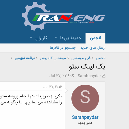
انجمن
جدیدترین‌ها
کاربران
ارسال های جدید
جستجو در تالارها
انجمن
فنی مهندسی
مهندسی کامپیوتر
برنامه نویسی
بک لینک سئو
ش
ت
Jul 27, 2016
Sarahpaydar
ر
ا
و
ر
Jul 27, 2016
S
ع
ی
یکی از ضروریات در انجام پروسه سئو
ک
خ
ن
ش
را مشاهده می نماییم. اما چگونه می 
ن
ر
د
و
Sarahpaydar
ه
ع
م
عضو جدید
و