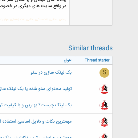
در واقع سایت های دیگری در خصوص 
باماس
،
ماشین آلات سنگین
،
ماشین آلات راهسازی
,
مهاجرت 
Similar threads
Thread starter
عنوان
S
بک لینک سازی در سئو
تولید محتوای سئو شده یا بک لینک ساز
بک لینک چیست؟ بهترین و با کیفیت ت
مهمترین نکات و دلایل اساسی استفاده از ویدئو بک گراند (ound
مهمترین و اساسی ترین نکات در لینک س