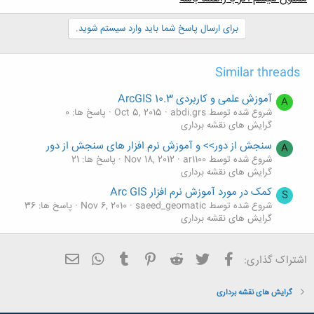
برای ارسال پاسخ شما باید وارد سیستم شوید.
Similar threads
آموزش علمی و کاربردی ArcGIS 10.3
A
شروع شده توسط abdi.grs
Oct 5, 2015
پاسخ ها: 0
گرایش های نقشه برداری
سنجش از دور>> و آموزش نرم افزار های سنجش از دور
A
شروع شده توسط ar1100
Nov 18, 2012
پاسخ ها: 21
گرایش های نقشه برداری
کمک در مورد آموزش نرم افزار Arc GIS
S
شروع شده توسط saeed_geomatic
Nov 6, 2010
پاسخ ها: 36
گرایش های نقشه برداری
فیسبوک
تویتر
Reddit
Pinterest
Tumblr
ایمیل
WhatsApp
اشتراک گذاری:
گرایش های نقشه برداری