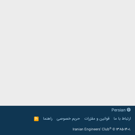
Persian
ارتباط با ما
قوانین و مقرّرات
حریم خصوصی
راهنما
R
S
S
®
Iranian Engineers' Club
© 1385-1401.