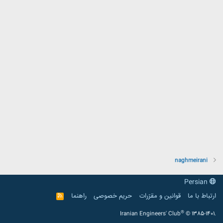
naghmeirani
Persian
ارتباط با ما
قوانین و مقرّرات
حریم خصوصی
راهنما
R
S
S
®
Iranian Engineers' Club
© 1385-1401.