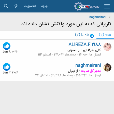
ورود
عضویت
naghmeirani
کاربرانی که به این مورد واکنش نشان داده اند
همه
(2)
Like
(2)
ALIREZA.F.1988
کاربر حرفه ای
·
از
اصفهان
Jun 4, 2026
ارسال ها
16,080
پسندها
34,092
امتیاز
114
naghmeirani
مدیر کل سایت
·
از
تهران
Jun 3, 2026
ارسال ها
35,349
پسندها
69,498
امتیاز
114