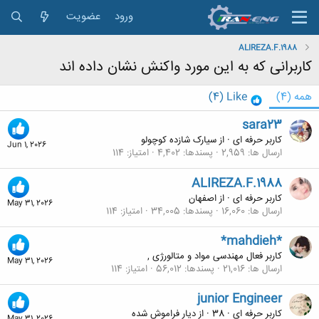
ورود
عضویت
ALIREZA.F.1988
کاربرانی که به این مورد واکنش نشان داده اند
همه
(4)
Like
(4)
sara23
کاربر حرفه ای
·
از
سیارک شازده کوچولو
Jun 1, 2026
ارسال ها
2,959
پسندها
4,402
امتیاز
114
ALIREZA.F.1988
کاربر حرفه ای
·
از
اصفهان
May 31, 2026
ارسال ها
16,060
پسندها
34,005
امتیاز
114
*mahdieh*
کاربر فعال مهندسی مواد و متالورژی ,
May 31, 2026
ارسال ها
21,016
پسندها
56,012
امتیاز
114
junior Engineer
کاربر حرفه ای
·
38
·
از
دیار فراموش شده