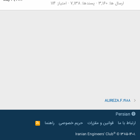
May 31, 2026
ارسال ها
3,160
پسندها
7,138
امتیاز
114
ALIREZA.F.1988
Persian
ارتباط با ما
قوانین و مقرّرات
حریم خصوصی
راهنما
R
S
S
®
Iranian Engineers' Club
© 1385-1401.