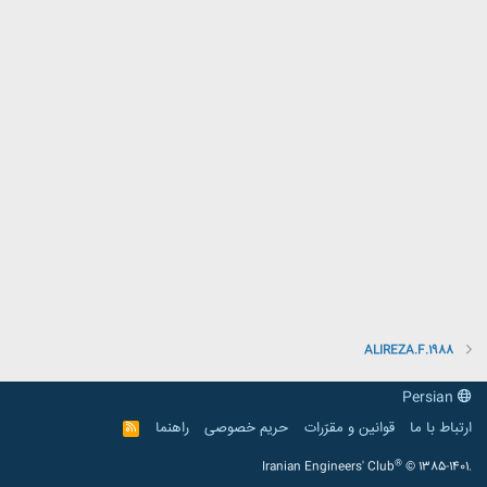
ALIREZA.F.1988
Persian
ارتباط با ما
قوانین و مقرّرات
حریم خصوصی
راهنما
R
S
S
®
Iranian Engineers' Club
© 1385-1401.