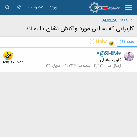
ورود
عضویت
ALIREZA.F.1988
کاربرانی که به این مورد واکنش نشان داده اند
همه
(1)
Haha
(1)
♥@SH!M♥
کاربر حرفه ای
May 27, 2026
ارسال ها
4,433
پسندها
11,737
امتیاز
114