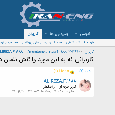
انجمن
جدیدترین‌ها
کاربران
بازدید کنندگان کنونی
جدیدترین ارسال های پروفایل
جستجو در ارس
کاربران
/members/alireza-f-1988.127344/
LIREZA.F.1988
کاربرانی که به این مورد واکنش نشان دا
همه
(1)
Haha
(1)
ALIREZA.F.1988
کاربر حرفه ای
·
از
اصفهان
ارسال ها
16,080
پسندها
34,085
امتیاز
114